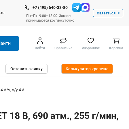
+7 (495) 640-33-80
.ru
Связаться
Пн–Пт: 9:00–18:00. Заказы
принимаются круглосуточно
Найти
Войти
Сравнение
Избранное
Корзина
Ручные инструменты
Оставить заявку
Калькулятор крепежа
Малярные
Слесарные
Столярные
 А*ч, з/у 4 А
Измерительные ручные
Штукатурные и отделочные
 18 В, 690 атм., 255 г/мин,