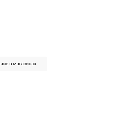
Лестницы, стремянки, вышки
Стремянки стальные
Лестницы односекционные
Вышки-туры
Лестницы двухсекционные
Лестницы телескопические
чие в магазинах
Средства пожарной безопасности
Огнетушители
Пожарные инструменты
Полотна противопожарные
Шкафы пожарные
Щиты, ящики, стенды