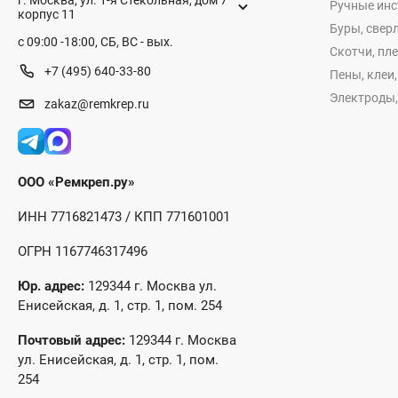
Ручные ин
корпус 11
Буры, сверл
с 09:00 -18:00, СБ, ВС - вых.
Скотчи, пл
+7 (495) 640-33-80
Пены, клеи
Электроды,
zakaz@remkrep.ru
ООО «Ремкреп.ру»
ИНН 7716821473 / КПП 771601001
ОГРН 1167746317496
Юр. адрес:
129344 г. Москва ул.
Енисейская, д. 1, стр. 1, пом. 254
Почтовый адрес:
129344 г. Москва
ул. Енисейская, д. 1, стр. 1, пом.
254