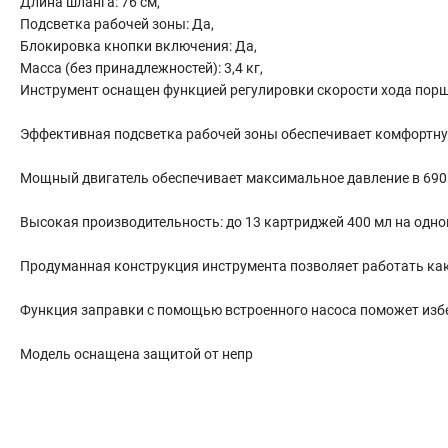
Длина шланга: 76 см,
Сантехника
Подсветка рабочей зоны: Да,
Канализация
Блокировка кнопки включения: Да,
Соединители сантехнические
Масса (без принадлежностей): 3,4 кг,
Инструмент оснащен функцией регулировки скорости хода порш
Таймеры подачи воды
Водонагреватели накопительные
Эффективная подсветка рабочей зоны обеспечивает комфортну
Тройники сантехнические
Мощный двигатель обеспечивает максимальное давление в 690 
Высокая производительность: до 13 картриджей 400 мл на одном
Продуманная конструкция инструмента позволяет работать как
Функция заправки с помощью встроенного насоса поможет избе
Модель оснащена защитой от непр