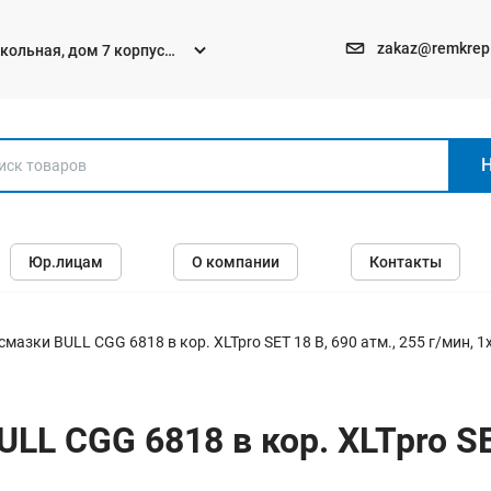
zakaz@remkrep
текольная, дом 7 корпус
Электро и бензоинструменты
Юр.лицам
О компании
Контакты
Перфораторы
Углошлифмашины (болгарки)
Шуруповерты
мазки BULL CGG 6818 в кор. XLTpro SET 18 В, 690 атм., 255 г/мин, 1х4
Пилы
Дрели
L CGG 6818 в кор. XLTpro SET