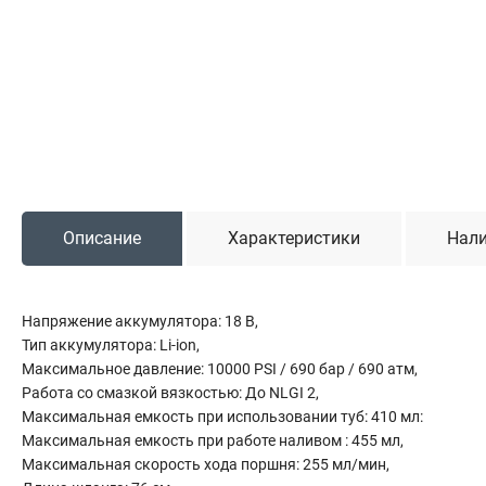
Садовая техника
Триммеры и мотокосы
Снегоуборочные машины
Культиваторы (мотоблоки)
Газонокосилки
Измельчители
Описание
Характеристики
Нали
Автомобильный инструмент
Наборы шоферские
Тросы буксировочные
Напряжение аккумулятора: 18 В,
Домкраты
Тип аккумулятора: Li-ion,
Щетки, скребки и лопаты автомобильные
Максимальное давление: 10000 PSI / 690 бар / 690 атм,
Работа со смазкой вязкостью: До NLGI 2,
Тали цепные
Максимальная емкость при использовании туб: 410 мл:
Максимальная емкость при работе наливом : 455 мл,
Максимальная скорость хода поршня: 255 мл/мин,