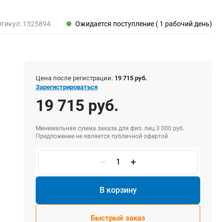
Пены, клеи, герметики
Пены монтажные
ртикул:
1325894
Ожидается поступление ( 1 рабочий день)
Герметики
Очистители для пены
Клеи монтажные
Пистолеты для герметиков
Цена после регистрации:
19 715 руб.
Зарегистрироваться
19 715 руб.
Электрика и свет
Хомуты стяжки нейлоновые и стальные
Минимальная сумма заказа для физ. лиц 3 000 руб.
Предложение не является публичной офертой
Вилки электрические
Выключатели
Удлинители электрические
Фонари
В корзину
Быстрый заказ