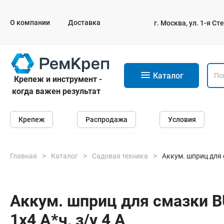
О компании
Доставка
г. Москва, ул. 1-я С
11
Каталог
Крепеж и инструмент -
когда важен результат
Крепеж
Крепеж
Распродажа
Условия
Анкеры
Дюбели
Саморезы и шурупы
Главная
Каталог
Садовая техника
Аккум. шприц для с
Гвозди
Болты
Аккум. шприц для смазки BUL
1х4 А*ч, з/у 4 А