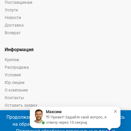
Поставщикам
Услуги
Новости
Доставка
Возврат
Информация
Крепеж
Распродажа
Условия
Юр.лицам
О компании
Контакты
Оставить заявку
×
Максим
Калькулятор крепежа
Продолжая использовать наш сайт, Вы соглашаетесь
👋 Привет! Задайте свой вопрос, я
отвечу через 15 секунд
на обработку файлов cookie 🍪 в соответствии с