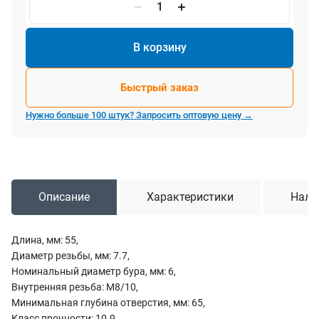
В корзину
Быстрый заказ
Нужно больше 100 штук? Запросить оптовую цену →
Описание
Характеристики
Нали
Длина, мм: 55,
Диаметр резьбы, мм: 7.7,
Номинальный диаметр бура, мм: 6,
Внутренняя резьба: M8/10,
Минимальная глубина отверстия, мм: 65,
Класс прочности: 10.9,