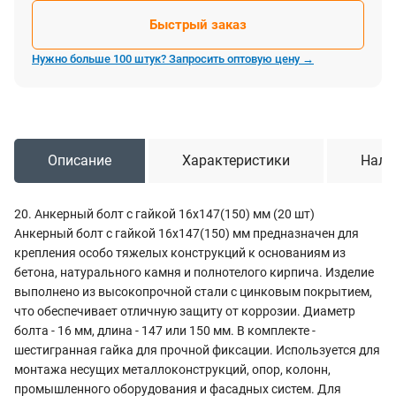
Быстрый заказ
Нужно больше 100 штук? Запросить оптовую цену →
Описание
Характеристики
Нали
20. Анкерный болт с гайкой 16х147(150) мм (20 шт)
Анкерный болт с гайкой 16х147(150) мм предназначен для
крепления особо тяжелых конструкций к основаниям из
бетона, натурального камня и полнотелого кирпича. Изделие
выполнено из высокопрочной стали с цинковым покрытием,
что обеспечивает отличную защиту от коррозии. Диаметр
болта - 16 мм, длина - 147 или 150 мм. В комплекте -
шестигранная гайка для прочной фиксации. Используется для
монтажа несущих металлоконструкций, опор, колонн,
промышленного оборудования и фасадных систем. Для