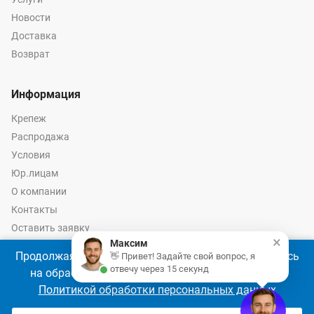
Новости
Доставка
Возврат
Информация
Крепеж
Распродажа
Условия
Юр.лицам
О компании
Контакты
Оставить заявку
×
Максим
Калькулятор крепежа
Продолжая использовать наш сайт, Вы соглашаетесь
👋 Привет! Задайте свой вопрос, я
отвечу через 15 секунд
на обработку файлов cookie 🍪 в соответствии с
Политикой обработки персональных данных
© 2026 год Оптово-розничные продажи крепежа и инструмента -
Ремкреп.ру