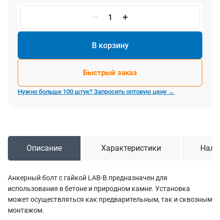
В корзину
Быстрый заказ
Нужно больше 100 штук? Запросить оптовую цену →
Описание
Характеристики
Нали
Анкерный болт с гайкой LAB-B предназначен для
использования в бетоне и природном камне. Установка
может осуществляться как предварительным, так и сквозным
монтажом.