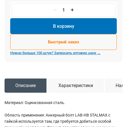
В корзину
Быстрый заказ
Нужно больше 100 штук? Запросить оптовую цену →
Описание
Характеристики
Нали
Материал: Оцинкованная сталь.
Область применения: Анкерный болт LAB-HB STALMAX с
гайкой используется там, где требуется добиться особой