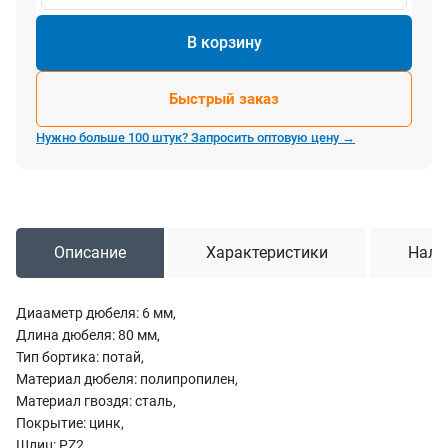
В корзину
Быстрый заказ
Нужно больше 100 штук? Запросить оптовую цену →
Описание
Характеристики
Нали
Диааметр дюбеля: 6 мм,
Длина дюбеля: 80 мм,
Тип бортика: потай,
Материал дюбеля: полипропилен,
Материал гвоздя: сталь,
Покрытие: цинк,
Шлиц: PZ2