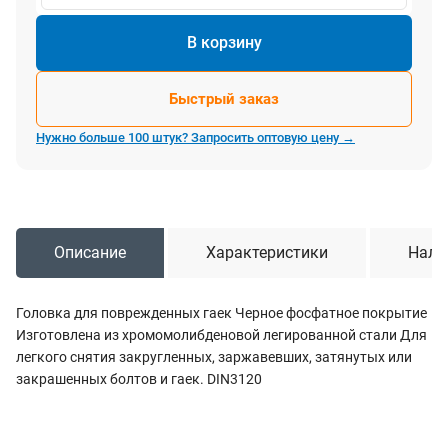
В корзину
Быстрый заказ
Нужно больше 100 штук? Запросить оптовую цену →
Описание
Характеристики
Нали
Головка для поврежденных гаек Черное фосфатное покрытие
Изготовлена из хромомолибденовой легированной стали Для
легкого снятия закругленных, заржавевших, затянутых или
закрашенных болтов и гаек. DIN3120