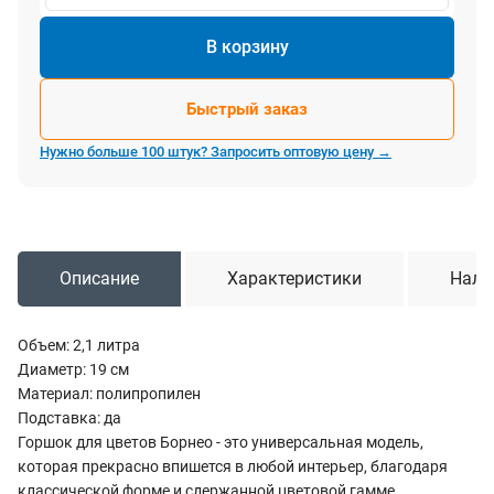
В корзину
Быстрый заказ
Нужно больше 100 штук? Запросить оптовую цену →
Описание
Характеристики
Нали
Объем: 2,1 литра
Диаметр: 19 см
Материал: полипропилен
Подставка: да
Горшок для цветов Борнео - это универсальная модель,
которая прекрасно впишется в любой интерьер, благодаря
классической форме и сдержанной цветовой гамме.