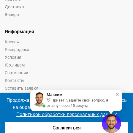
Доставка
Возврат
Информация
Крепеж
Распродажа
Условия
Юр.лицам
О компании
Контакты
Оставить заявку
×
Максим
Калькулятор крепежа
Продолжая использовать наш сайт, Вы соглашаетесь
👋 Привет! Задайте свой вопрос, я
отвечу через 15 секунд
на обработку файлов cookie 🍪 в соответствии с
Политикой обработки персональных данных
© 2026 год Оптово-розничные продажи крепежа и инструмента -
Ремкреп.ру
Согласиться