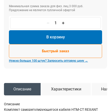
Минимальная сумма заказа для физ. лиц 3 000 руб.
Предложение не является публичной офертой
В корзину
Быстрый заказ
Нужно больше 100 штук? Запросить оптовую цену →
Описание
Характеристики
Нали
Описание
Комплект саморегулирующегося кабеля HTM-CT REXANT