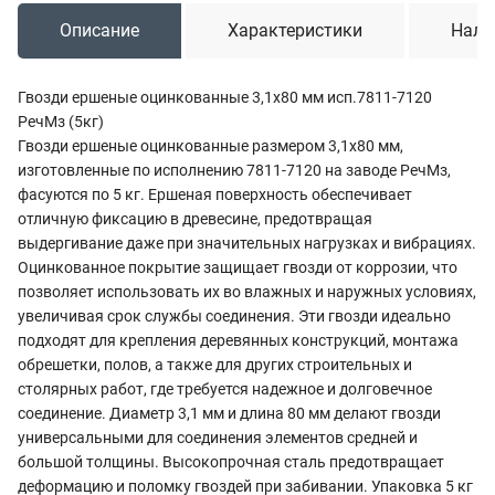
Описание
Характеристики
Нали
Гвозди ершеные оцинкованные 3,1х80 мм исп.7811-7120
РечМз (5кг)
Гвозди ершеные оцинкованные размером 3,1х80 мм,
изготовленные по исполнению 7811-7120 на заводе РечМз,
фасуются по 5 кг. Ершеная поверхность обеспечивает
отличную фиксацию в древесине, предотвращая
выдергивание даже при значительных нагрузках и вибрациях.
Оцинкованное покрытие защищает гвозди от коррозии, что
позволяет использовать их во влажных и наружных условиях,
увеличивая срок службы соединения. Эти гвозди идеально
подходят для крепления деревянных конструкций, монтажа
обрешетки, полов, а также для других строительных и
столярных работ, где требуется надежное и долговечное
соединение. Диаметр 3,1 мм и длина 80 мм делают гвозди
универсальными для соединения элементов средней и
большой толщины. Высокопрочная сталь предотвращает
деформацию и поломку гвоздей при забивании. Упаковка 5 кг