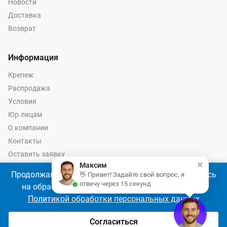
Новости
Доставка
Возврат
Информация
Крепеж
Распродажа
Условия
Юр.лицам
О компании
Контакты
Оставить заявку
×
Максим
Калькулятор крепежа
Продолжая использовать наш сайт, Вы соглашаетесь
👋 Привет! Задайте свой вопрос, я
отвечу через 15 секунд
на обработку файлов cookie 🍪 в соответствии с
Политикой обработки персональных данных
© 2026 год Оптово-розничные продажи крепежа и инструмента -
Ремкреп.ру
Согласиться