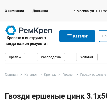
О компании
Доставка
г. Москва, ул. 1-я С
11
Каталог
Крепеж и инструмент -
когда важен результат
Крепеж
Крепеж
Распродажа
Условия
Анкеры
Дюбели
Саморезы и шурупы
Главная
Каталог
Крепеж
Гвозди
Гвозди ершеные
Гвозди
Болты
Гвозди ершеные цинк 3.1х50