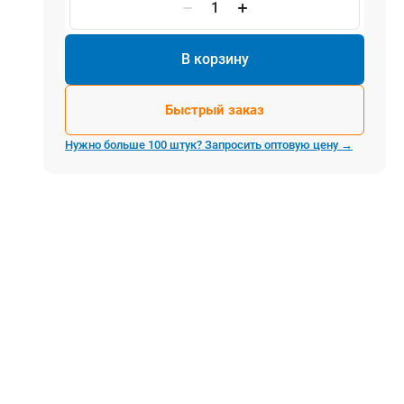
Электростроительное оборудование
Компрессоры
Тепловое оборудование
В корзину
Генераторы
Мотопомпы
Быстрый заказ
Виброплиты
Нужно больше 100 штук? Запросить оптовую цену →
Строительные материалы
Арматура
Блоки стеновые газобетонные
Гипсокартон
Жидкое стекло
Затирки