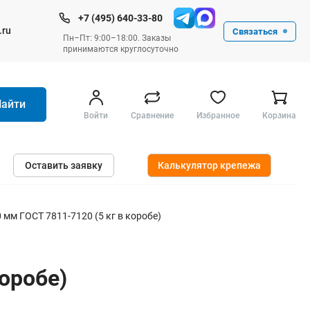
+7 (495) 640-33-80
.ru
Связаться
Пн–Пт: 9:00–18:00. Заказы
принимаются круглосуточно
Найти
Войти
Сравнение
Избранное
Корзина
Ручные инструменты
Оставить заявку
Калькулятор крепежа
Малярные
Слесарные
Столярные
 мм ГОСТ 7811-7120 (5 кг в коробе)
Измерительные ручные
Штукатурные и отделочные
оробе)