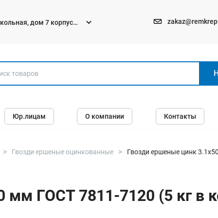
zakaz@remkrep
текольная, дом 7 корпус
Электро и бензоинструменты
Юр.лицам
О компании
Контакты
Перфораторы
Углошлифмашины (болгарки)
Шуруповерты
Гвозди ершеные оцинкованные
Гвозди ершеные цинк 3.1х50
Пилы
Дрели
 мм ГОСТ 7811-7120 (5 кг в к