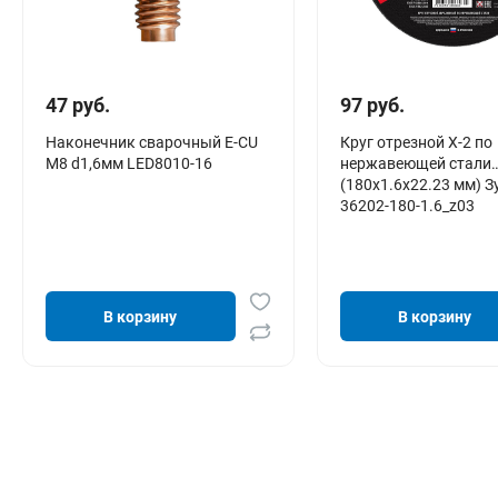
47 руб.
97 руб.
Наконечник сварочный E-CU
Круг отрезной X-2 по
М8 d1,6мм LED8010-16
нержавеющей стали
(180х1.6х22.23 мм) З
36202-180-1.6_z03
В корзину
В корзину