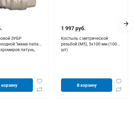
.
1 997 руб.
ровой ЗУБР
Костыль с метрической
ходной "мама-папа",
резьбой (М5), 5х100 мм (100
 хромиров латунь,
шт)
 корзину
В корзину