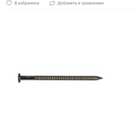
Буры, сверла, диски
В избранное
Добавить к сравнению
Гвозди для пневматического степлера (нейлера)
Биты на шуруповёрт
Буры, пики, зубила
Фрезы
Диски
Электроды, сварочная техника
Электроды сварочные
Инверторы, сварочная техника
Маски сварщика
Резаки
Зеркало сварщика