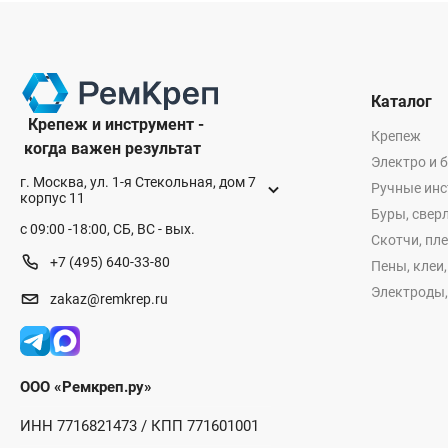
Каталог
Крепеж и инструмент -
Крепеж
когда важен результат
Электро и 
г. Москва, ул. 1-я Стекольная, дом 7
Ручные ин
корпус 11
Буры, сверл
с 09:00 -18:00, СБ, ВС - вых.
Скотчи, пл
+7 (495) 640-33-80
Пены, клеи
Электроды,
zakaz@remkrep.ru
ООО «Ремкреп.ру»
ИНН 7716821473 / КПП 771601001