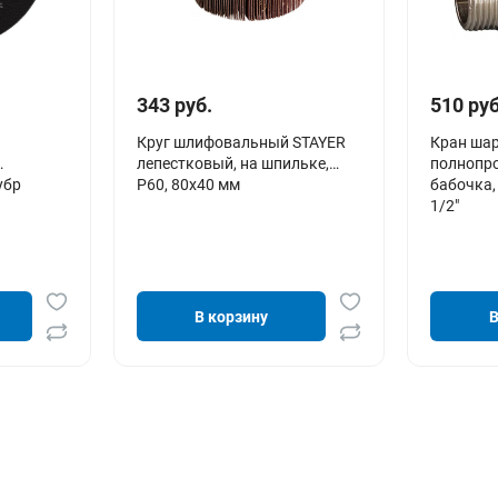
343 руб.
510 руб
Круг шлифовальный STAYER
Кран ша
лепестковый, на шпильке,
полнопро
убр
P60, 80х40 мм
бабочка,
1/2"
В корзину
В