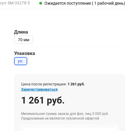
Пены, клеи, герметики
кул:
SM-33278-5
Ожидается поступление ( 1 рабочий день)
Пены монтажные
Герметики
Очистители для пены
Длина
Клеи монтажные
Пистолеты для герметиков
70 мм
Упаковка
уп.
Электрика и свет
Хомуты стяжки нейлоновые и стальные
Вилки электрические
Цена после регистрации:
1 261 руб.
Зарегистрироваться
Выключатели
1 261 руб.
Удлинители электрические
Фонари
Минимальная сумма заказа для физ. лиц 3 000 руб.
Предложение не является публичной офертой