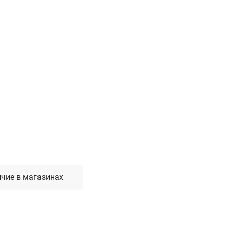
Лестницы, стремянки, вышки
Стремянки стальные
Лестницы односекционные
Вышки-туры
Лестницы двухсекционные
Лестницы телескопические
Средства пожарной безопасности
Огнетушители
Пожарные инструменты
Полотна противопожарные
Шкафы пожарные
чие в магазинах
Щиты, ящики, стенды