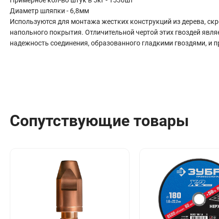
Сантехника
Диаметр шляпки - 6,8мм
Канализация
Используются для монтажа жестких конструкций из дерева, ск
Соединители сантехнические
напольного покрытия. Отличительной чертой этих гвоздей явля
надежность соединения, образованного гладкими гвоздями, и 
Таймеры подачи воды
Водонагреватели накопительные
Тройники сантехнические
Сопутствующие товары