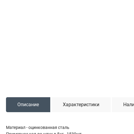
Садовая техника
Триммеры и мотокосы
Снегоуборочные машины
Культиваторы (мотоблоки)
Газонокосилки
Измельчители
Автомобильный инструмент
Наборы шоферские
Тросы буксировочные
Домкраты
Щетки, скребки и лопаты автомобильные
Описание
Характеристики
Нали
Тали цепные
Материал - оцинкованная сталь
Примерное кол-во штук в 5кг - 1530шт