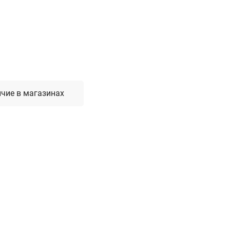
Лестницы, стремянки, вышки
Стремянки стальные
Лестницы односекционные
Вышки-туры
Лестницы двухсекционные
Лестницы телескопические
чие в магазинах
Средства пожарной безопасности
Огнетушители
Пожарные инструменты
Полотна противопожарные
Шкафы пожарные
Щиты, ящики, стенды