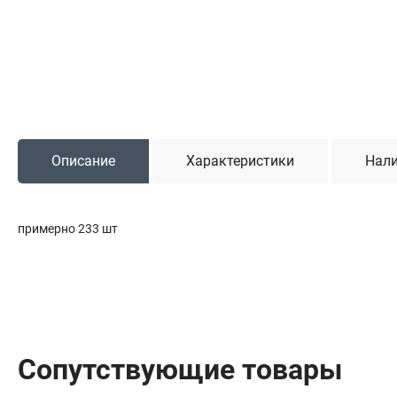
Садовая техника
Триммеры и мотокосы
Снегоуборочные машины
Культиваторы (мотоблоки)
Газонокосилки
Измельчители
Описание
Характеристики
Нали
Автомобильный инструмент
примерно 233 шт
Наборы шоферские
Тросы буксировочные
Домкраты
Щетки, скребки и лопаты автомобильные
Тали цепные
Сопутствующие товары