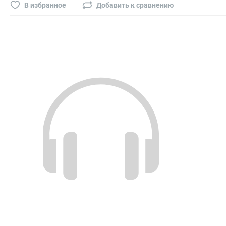
Буры, сверла, диски
В избранное
Добавить к сравнению
Гвозди для пневматического степлера (нейлера)
Биты на шуруповёрт
Буры, пики, зубила
Фрезы
Диски
Электроды, сварочная техника
Электроды сварочные
Инверторы, сварочная техника
Маски сварщика
Резаки
Зеркало сварщика