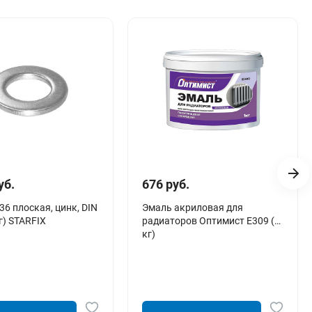
уб.
676 руб.
6 плоская, цинк, DIN
Эмаль акриловая для
г) STARFIX
радиаторов Оптимист Е309 (1
кг)