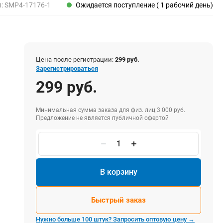
Пены, клеи, герметики
л:
SMP4-17176-1
Ожидается поступление ( 1 рабочий день)
Пены монтажные
Герметики
Очистители для пены
Клеи монтажные
Цена после регистрации:
299 руб.
Пистолеты для герметиков
Зарегистрироваться
299 руб.
Минимальная сумма заказа для физ. лиц 3 000 руб.
Электрика и свет
Предложение не является публичной офертой
Хомуты стяжки нейлоновые и стальные
Вилки электрические
Выключатели
Удлинители электрические
В корзину
Фонари
Быстрый заказ
Нужно больше 100 штук? Запросить оптовую цену →