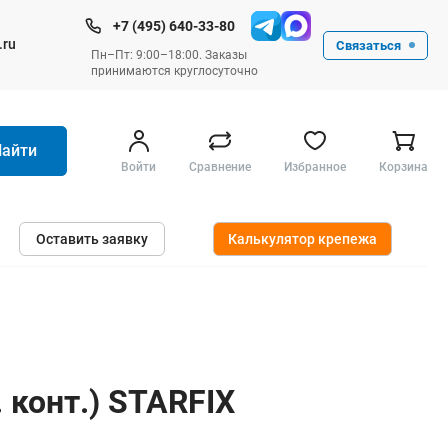
+7 (495) 640-33-80
.ru
Связаться
Пн–Пт: 9:00–18:00. Заказы
принимаются круглосуточно
Найти
Войти
Сравнение
Избранное
Корзина
Ручные инструменты
Оставить заявку
Калькулятор крепежа
Малярные
Слесарные
Столярные
Измерительные ручные
Штукатурные и отделочные
 конт.) STARFIX