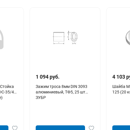
1 094 руб.
4 103 р
"Стойка
Зажим троса 8мм DIN 3093
Шайба М3
ФС-35/40"
алюминиевый, ТФ5, 25 шт
125 (20 к
е)
ЗУБР