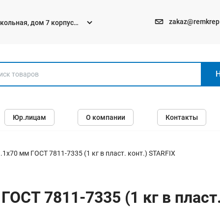
zakaz@remkrep
текольная, дом 7 корпус
Электро и бензоинструменты
Юр.лицам
О компании
Контакты
Перфораторы
Углошлифмашины (болгарки)
Шуруповерты
1х70 мм ГОСТ 7811-7335 (1 кг в пласт. конт.) STARFIX
Пилы
Дрели
ГОСТ 7811-7335 (1 кг в пласт.