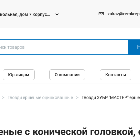
zakaz@remkrep
текольная, дом 7 корпус
Электро и бензоинструменты
Юр.лицам
О компании
Контакты
Перфораторы
Углошлифмашины (болгарки)
Шуруповерты
Гвозди ершеные оцинкованные
Гвозди ЗУБР "МАСТЕР" ерше
Пилы
Дрели
ные с конической головкой,