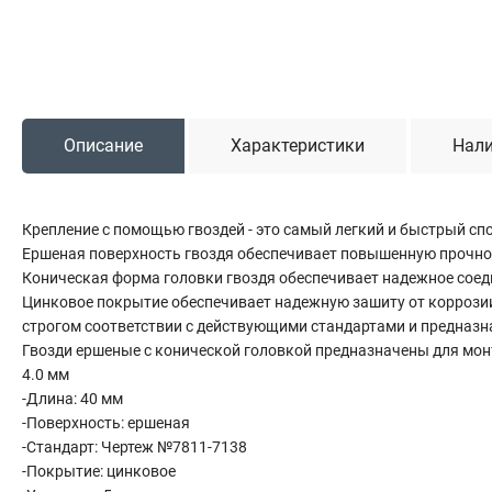
Сантехника
Канализация
Соединители сантехнические
Таймеры подачи воды
Водонагреватели накопительные
Описание
Характеристики
Нали
Тройники сантехнические
Крепление с помощью гвоздей - это самый легкий и быстрый с
Ершеная поверхность гвоздя обеспечивает повышенную прочно
Коническая форма головки гвоздя обеспечивает надежное сое
Цинковое покрытие обеспечивает надежную зашиту от коррозии
строгом соответствии с действующими стандартами и предназ
Гвозди ершеные с конической головкой предназначены для мо
4.0 мм
-Длина: 40 мм
-Поверхность: ершеная
-Стандарт: Чертеж №7811-7138
-Покрытие: цинковое