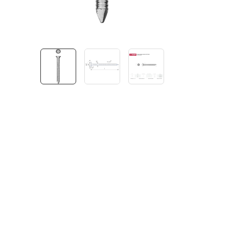
Садовая техника
Триммеры и мотокосы
Снегоуборочные машины
Культиваторы (мотоблоки)
Газонокосилки
Измельчители
Автомобильный инструмент
Наборы шоферские
Тросы буксировочные
Домкраты
Щетки, скребки и лопаты автомобильные
Тали цепные