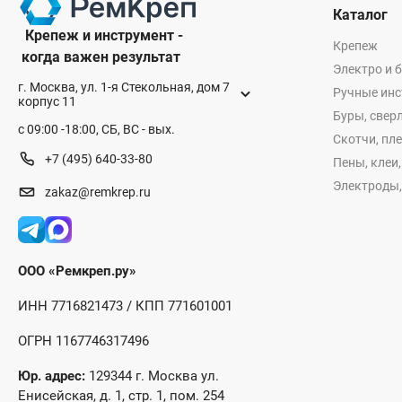
Каталог
Крепеж и инструмент -
Крепеж
когда важен результат
Электро и 
г. Москва, ул. 1-я Стекольная, дом 7
Ручные ин
корпус 11
Буры, сверл
с 09:00 -18:00, СБ, ВС - вых.
Скотчи, пл
+7 (495) 640-33-80
Пены, клеи
Электроды,
zakaz@remkrep.ru
ООО «Ремкреп.ру»
ИНН 7716821473 / КПП 771601001
ОГРН 1167746317496
Юр. адрес:
129344 г. Москва ул.
Енисейская, д. 1, стр. 1, пом. 254