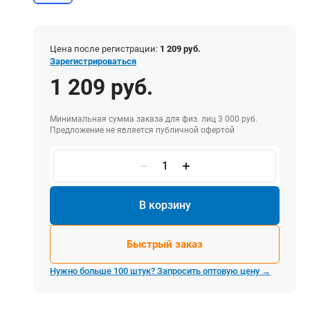
Электростроительное оборудование
Компрессоры
Тепловое оборудование
Цена после регистрации:
1 209 руб.
Генераторы
Зарегистрироваться
Мотопомпы
1 209 руб.
Виброплиты
Минимальная сумма заказа для физ. лиц 3 000 руб.
Предложение не является публичной офертой
Строительные материалы
Арматура
Блоки стеновые газобетонные
В корзину
Гипсокартон
Жидкое стекло
Быстрый заказ
Затирки
Нужно больше 100 штук? Запросить оптовую цену →