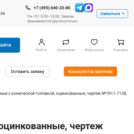
+7 (495) 640-33-80
.ru
Связаться
Пн–Пт: 9:00–18:00. Заказы
принимаются круглосуточно
Найти
Войти
Сравнение
Избранное
Корзина
Ручные инструменты
Оставить заявку
Калькулятор крепежа
Малярные
Слесарные
Столярные
ные с конической головкой, оцинкованные, чертеж №7811-7138,
Измерительные ручные
Штукатурные и отделочные
 оцинкованные, чертеж