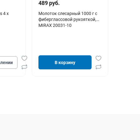
489 руб.
s 4 х
Молоток слесарный 1000 г с
фиберглассовой рукояткой,
MIRAX 20031-10
плении
В корзину