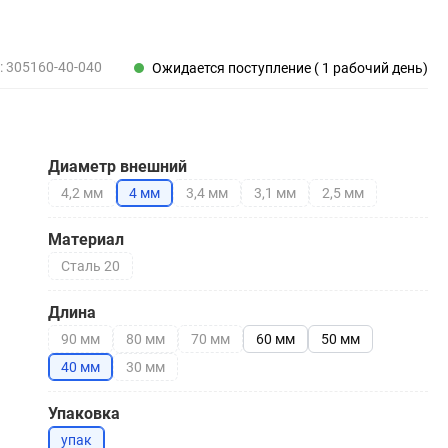
Пены, клеи, герметики
Пены монтажные
Герметики
:
305160-40-040
Ожидается поступление ( 1 рабочий день)
Очистители для пены
Клеи монтажные
Пистолеты для герметиков
Диаметр внешний
4,2 мм
4 мм
3,4 мм
3,1 мм
2,5 мм
Электрика и свет
Материал
Хомуты стяжки нейлоновые и стальные
Сталь 20
Вилки электрические
Выключатели
Длина
Удлинители электрические
90 мм
80 мм
70 мм
60 мм
50 мм
Фонари
40 мм
30 мм
Упаковка
упак