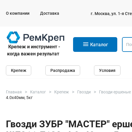
О компании
Доставка
г. Москва, ул. 1-я С
11
Каталог
Крепеж и инструмент -
когда важен результат
Крепеж
Крепеж
Распродажа
Условия
Анкеры
Дюбели
Саморезы и шурупы
Главная
Каталог
Крепеж
Гвозди
Гвозди ершеные
Гвозди
4.0х40мм, 5кг
Болты
Гвозди ЗУБР "МАСТЕР" ерше