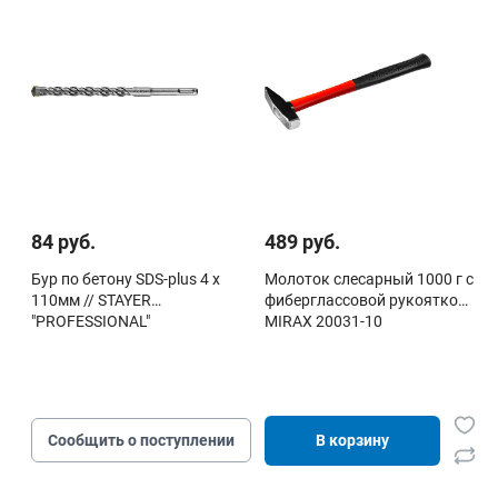
84 руб.
489 руб.
Бур по бетону SDS-plus 4 х
Молоток слесарный 1000 г с
110мм // STAYER
фиберглассовой рукояткой,
"PROFESSIONAL"
MIRAX 20031-10
Сообщить о поступлении
В корзину