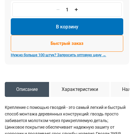
В корзину
Быстрый заказ
Нужно больше 100 штук? Запросить оптовую цену →
Описание
Характеристики
Нали
Крепление с помощью гвоздей - это самый легкий и быстрый
способ монтажа деревянных конструкций: гвоздь просто
забивается молотком через прикрепляемую деталь;
Цинковое покрытие обеспечивает надежную зашиту от
коррозии и продлевает срок службы изделия.Гвозди ЗУБР