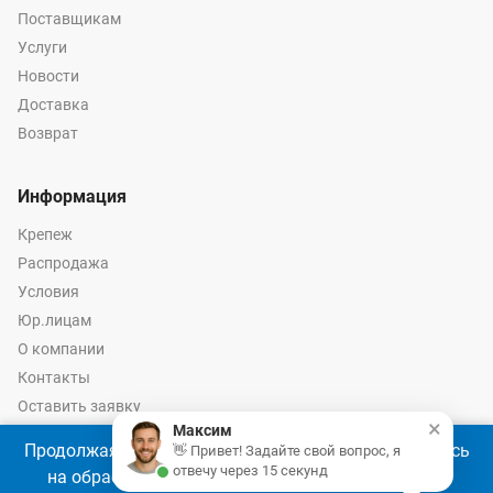
Поставщикам
Услуги
Новости
Доставка
Возврат
Информация
Крепеж
Распродажа
Условия
Юр.лицам
О компании
Контакты
Оставить заявку
×
Максим
Калькулятор крепежа
Продолжая использовать наш сайт, Вы соглашаетесь
👋 Привет! Задайте свой вопрос, я
отвечу через 15 секунд
на обработку файлов cookie 🍪 в соответствии с