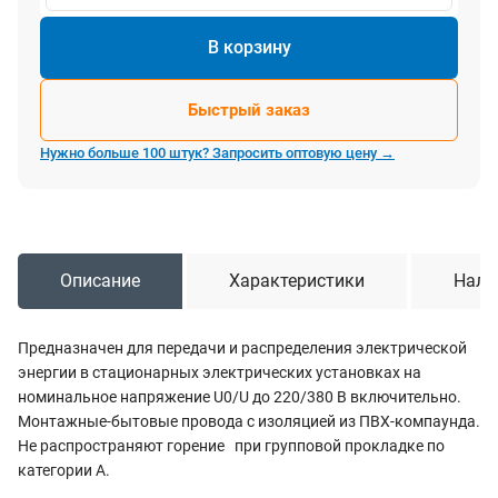
В корзину
Быстрый заказ
Нужно больше 100 штук? Запросить оптовую цену →
Описание
Характеристики
Нали
Предназначен для передачи и распределения электрической
энергии в стационарных электрических установках на
номинальное напряжение U0/U до 220/380 В включительно.
Монтажные-бытовые провода с изоляцией из ПВХ-компаунда.
Не распространяют горение при групповой прокладке по
категории А.