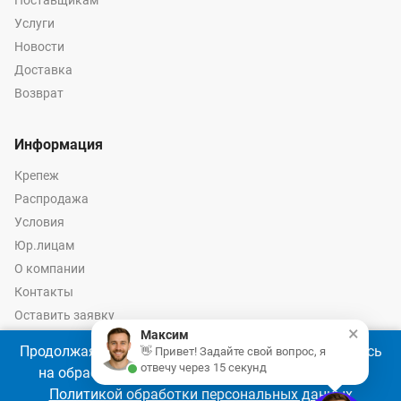
Поставщикам
Услуги
Новости
Доставка
Возврат
Информация
Крепеж
Распродажа
Условия
Юр.лицам
О компании
Контакты
Оставить заявку
×
Максим
Калькулятор крепежа
Продолжая использовать наш сайт, Вы соглашаетесь
👋 Привет! Задайте свой вопрос, я
отвечу через 15 секунд
на обработку файлов cookie 🍪 в соответствии с
Политикой обработки персональных данных