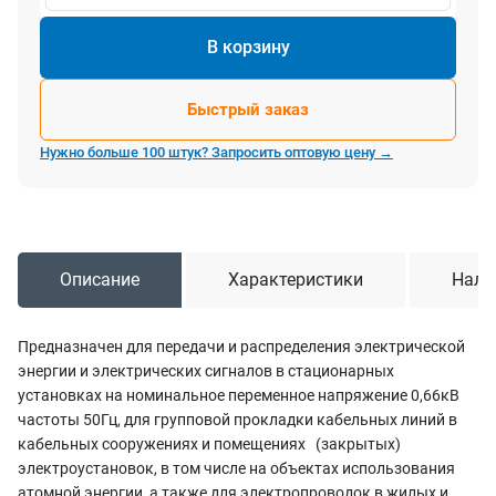
В корзину
Быстрый заказ
Нужно больше 100 штук? Запросить оптовую цену →
Описание
Характеристики
Нали
Предназначен для передачи и распределения электрической
энергии и электрических сигналов в стационарных
установках на номинальное переменное напряжение 0,66кВ
частоты 50Гц, для групповой прокладки кабельных линий в
кабельных сооружениях и помещениях (закрытых)
электроустановок, в том числе на объектах использования
атомной энергии, а также для электропроводок в жилых и