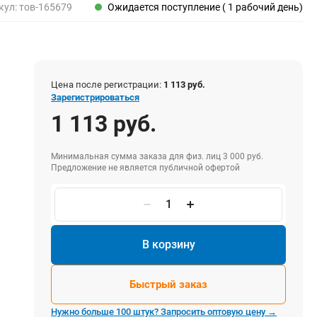
Пены, клеи, герметики
кул:
тов-165679
Ожидается поступление ( 1 рабочий день)
Пены монтажные
Герметики
Очистители для пены
Клеи монтажные
Цена после регистрации:
1 113 руб.
Пистолеты для герметиков
Зарегистрироваться
1 113 руб.
Минимальная сумма заказа для физ. лиц 3 000 руб.
Электрика и свет
Предложение не является публичной офертой
Хомуты стяжки нейлоновые и стальные
Вилки электрические
Выключатели
Удлинители электрические
В корзину
Фонари
Быстрый заказ
Нужно больше 100 штук? Запросить оптовую цену →