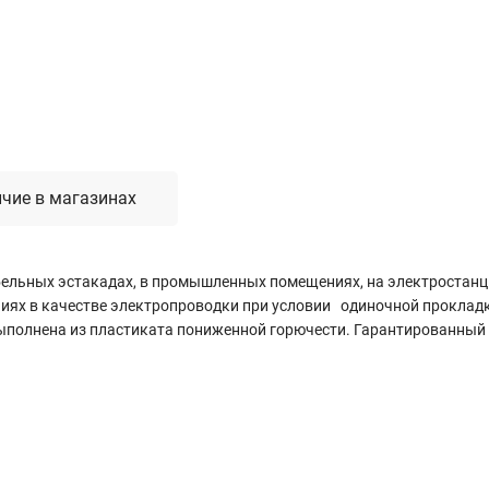
Лестницы, стремянки, вышки
Стремянки стальные
Лестницы односекционные
Вышки-туры
Лестницы двухсекционные
Лестницы телескопические
чие в магазинах
Средства пожарной безопасности
бельных эстакадах, в промышленных помещениях, на электростанци
Огнетушители
иях в качестве электропроводки при условии одиночной прокладк
Пожарные инструменты
ыполнена из пластиката пониженной горючести. Гарантированный с
Полотна противопожарные
Шкафы пожарные
Щиты, ящики, стенды