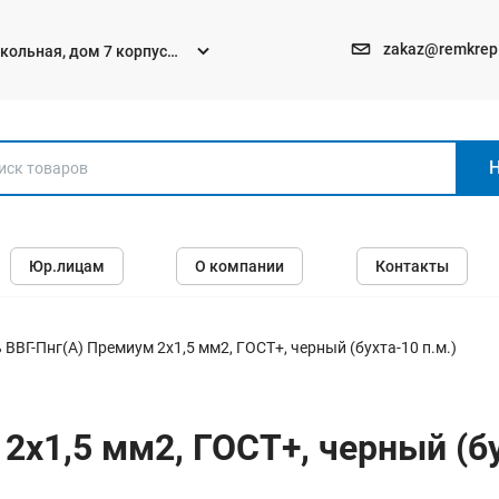
zakaz@remkrep
текольная, дом 7 корпус
Электро и бензоинструменты
Юр.лицам
О компании
Контакты
Перфораторы
Углошлифмашины (болгарки)
Шуруповерты
 ВВГ-Пнг(А) Премиум 2х1,5 мм2, ГОСТ+, черный (бухта-10 п.м.)
Пилы
Дрели
2х1,5 мм2, ГОСТ+, черный (бу