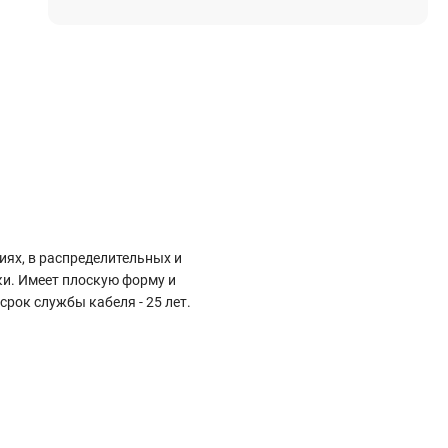
Электростроительное оборудование
Компрессоры
Тепловое оборудование
Генераторы
Мотопомпы
Виброплиты
Строительные материалы
ях, в распределительных и
Арматура
и. Имеет плоскую форму и
Блоки стеновые газобетонные
рок службы кабеля - 25 лет.
Гипсокартон
Жидкое стекло
Затирки