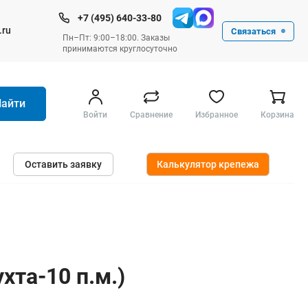
+7 (495) 640-33-80
.ru
Связаться
Пн–Пт: 9:00–18:00. Заказы
принимаются круглосуточно
Найти
Войти
Сравнение
Избранное
Корзина
Ручные инструменты
Оставить заявку
Калькулятор крепежа
Малярные
Слесарные
Столярные
Измерительные ручные
Штукатурные и отделочные
хта-10 п.м.)