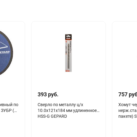
393 руб.
757 руб
ивный по
Сверло по металлу ц/х
Хомут че
, ЗУБР (5
10.0х121х184 мм удлиненное
нерж.ста
HSS-G GEPARD
пакете) 