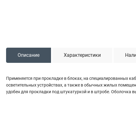
Садовая техника
Триммеры и мотокосы
Снегоуборочные машины
Культиваторы (мотоблоки)
Газонокосилки
Измельчители
Описание
Характеристики
Нали
Автомобильный инструмент
Применяется при прокладке в блоках, на специалированных ка
Наборы шоферские
осветительных устройствах, а также в обычных жилых помещен
Тросы буксировочные
удобен для прокладки под штукатуркой и в штробе. Оболочка в
Домкраты
Щетки, скребки и лопаты автомобильные
Тали цепные