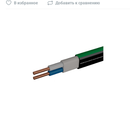
Буры, сверла, диски
В избранное
Добавить к сравнению
Гвозди для пневматического степлера (нейлера)
Биты на шуруповёрт
Буры, пики, зубила
Фрезы
Диски
Электроды, сварочная техника
Электроды сварочные
Инверторы, сварочная техника
Маски сварщика
Резаки
Зеркало сварщика