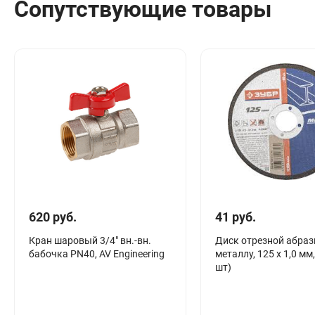
Сопутствующие товары
Сантехника
Канализация
Соединители сантехнические
Таймеры подачи воды
Водонагреватели накопительные
Тройники сантехнические
620 руб.
41 руб.
Кран шаровый 3/4" вн.-вн.
Диск отрезной абраз
бабочка PN40, AV Engineering
металлу, 125 x 1,0 мм
шт)