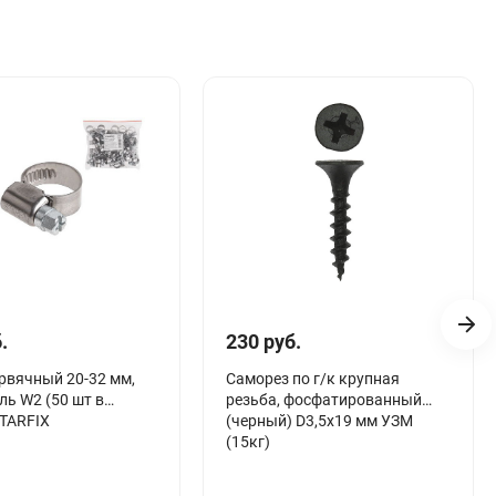
.
230 руб.
рвячный 20-32 мм,
Саморез по г/к крупная
ль W2 (50 шт в
резьба, фосфатированный
STARFIX
(черный) D3,5х19 мм УЗМ
(15кг)