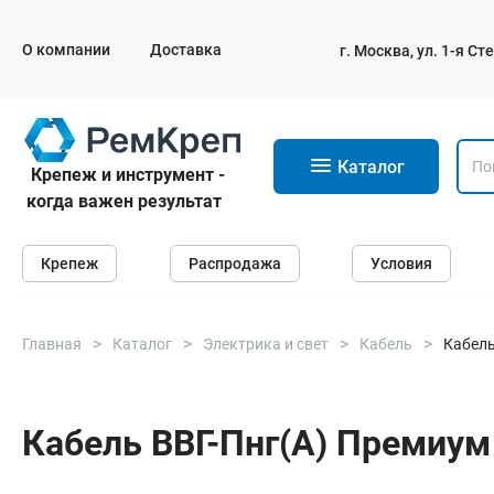
О компании
Доставка
г. Москва, ул. 1-я С
11
Каталог
Крепеж и инструмент -
когда важен результат
Крепеж
Крепеж
Распродажа
Условия
Анкеры
Дюбели
Саморезы и шурупы
Главная
Каталог
Электрика и свет
Кабель
Кабель
Гвозди
Болты
Кабель ВВГ-Пнг(А) Премиум 