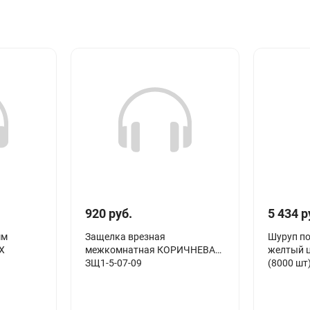
920 руб.
5 434 р
мм
Защелка врезная
Шуруп по
X
межкомнатная КОРИЧНЕВАЯ
желтый ц
ЗЩ1-5-07-09
(8000 шт)