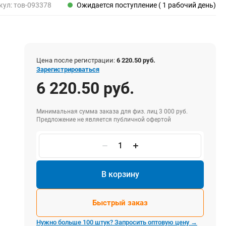
Пены, клеи, герметики
кул:
тов-093378
Ожидается поступление ( 1 рабочий день)
Пены монтажные
Герметики
Очистители для пены
Клеи монтажные
Цена после регистрации:
6 220.50 руб.
Пистолеты для герметиков
Зарегистрироваться
6 220.50 руб.
Минимальная сумма заказа для физ. лиц 3 000 руб.
Электрика и свет
Предложение не является публичной офертой
Хомуты стяжки нейлоновые и стальные
Вилки электрические
Выключатели
Удлинители электрические
В корзину
Фонари
Быстрый заказ
Нужно больше 100 штук? Запросить оптовую цену →