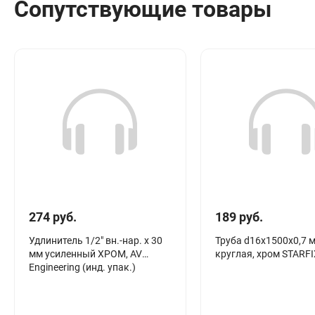
Сопутствующие товары
Сантехника
Канализация
Соединители сантехнические
Таймеры подачи воды
Водонагреватели накопительные
Тройники сантехнические
274 руб.
189 руб.
Удлинитель 1/2" вн.-нар. х 30
Труба d16х1500х0,7 
мм усиленный ХРОМ, AV
круглая, хром STARFI
Engineering (инд. упак.)