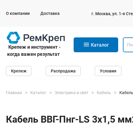
О компании
Доставка
г. Москва, ул. 1-я С
11
Каталог
Крепеж и инструмент -
когда важен результат
Крепеж
Крепеж
Распродажа
Условия
Анкеры
Дюбели
Саморезы и шурупы
Главная
Каталог
Электрика и свет
Кабель
Кабель
Гвозди
Болты
Кабель ВВГ-Пнг-LS 3х1,5 мм2