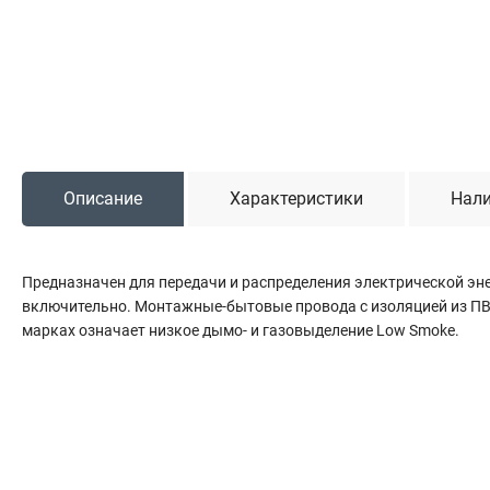
Садовая техника
Триммеры и мотокосы
Снегоуборочные машины
Культиваторы (мотоблоки)
Газонокосилки
Измельчители
Описание
Характеристики
Нали
Автомобильный инструмент
Предназначен для передачи и распределения электрической эн
Наборы шоферские
включительно. Монтажные-бытовые провода с изоляцией из ПВХ
Тросы буксировочные
марках означает низкое дымо- и газовыделение Low Smoke.
Домкраты
Щетки, скребки и лопаты автомобильные
Тали цепные