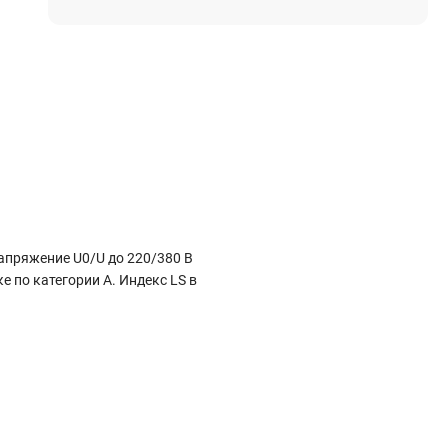
Электростроительное оборудование
Компрессоры
Тепловое оборудование
Генераторы
Мотопомпы
Виброплиты
Строительные материалы
апряжение U0/U до 220/380 В
Арматура
по категории А. Индекс LS в
Блоки стеновые газобетонные
Гипсокартон
Жидкое стекло
Затирки