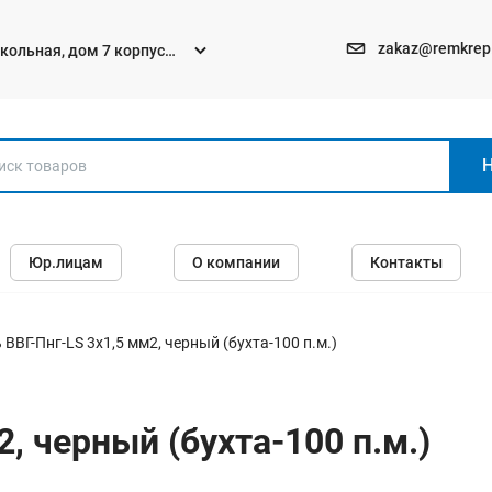
zakaz@remkrep
текольная, дом 7 корпус
Электро и бензоинструменты
Юр.лицам
О компании
Контакты
Перфораторы
Углошлифмашины (болгарки)
Шуруповерты
 ВВГ-Пнг-LS 3х1,5 мм2, черный (бухта-100 п.м.)
Пилы
Дрели
, черный (бухта-100 п.м.)