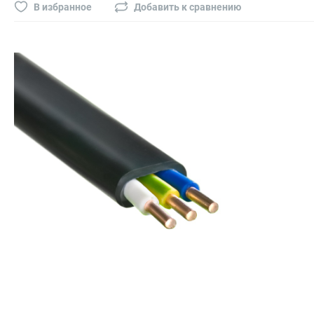
Буры, сверла, диски
В избранное
Добавить к сравнению
Гвозди для пневматического степлера (нейлера)
Биты на шуруповёрт
Буры, пики, зубила
Фрезы
Диски
Электроды, сварочная техника
Электроды сварочные
Инверторы, сварочная техника
Маски сварщика
Резаки
Зеркало сварщика