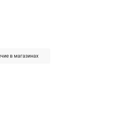
Лестницы, стремянки, вышки
Стремянки стальные
Лестницы односекционные
Вышки-туры
Лестницы двухсекционные
Лестницы телескопические
чие в магазинах
Средства пожарной безопасности
Огнетушители
Пожарные инструменты
Полотна противопожарные
Шкафы пожарные
Щиты, ящики, стенды