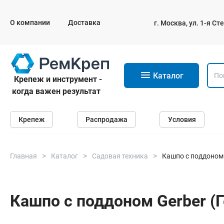
О компании
Доставка
г. Москва, ул. 1-я С
11
Каталог
Крепеж и инструмент -
когда важен результат
Крепеж
Крепеж
Распродажа
Условия
Анкеры
Дюбели
Саморезы и шурупы
Главная
Каталог
Садовая техника
Кашпо с поддоном 
Гвозди
Болты
Кашпо с поддоном Gerber (Г