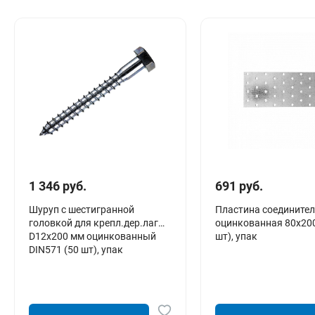
Сантехника
Канализация
Соединители сантехнические
Таймеры подачи воды
Водонагреватели накопительные
Тройники сантехнические
1 346 руб.
691 руб.
Шуруп с шестигранной
Пластина соедините
головкой для крепл.дер.лаг
оцинкованная 80х200
D12х200 мм оцинкованный
шт), упак
DIN571 (50 шт), упак