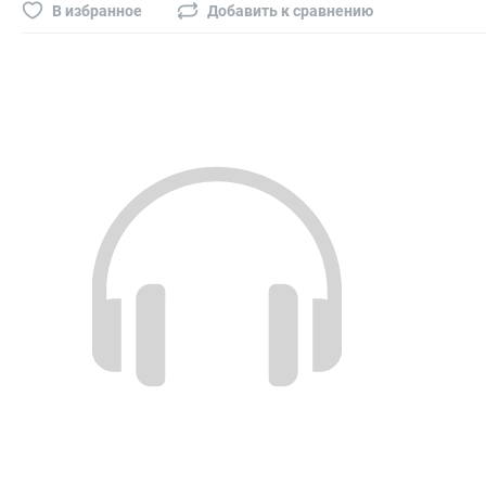
Буры, сверла, диски
В избранное
Добавить к сравнению
Гвозди для пневматического степлера (нейлера)
Биты на шуруповёрт
Буры, пики, зубила
Фрезы
Диски
Электроды, сварочная техника
Электроды сварочные
Инверторы, сварочная техника
Маски сварщика
Резаки
Зеркало сварщика