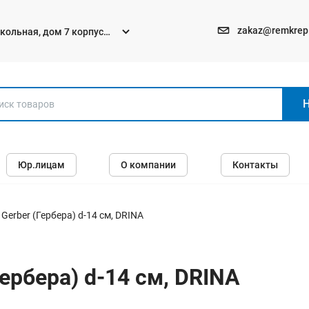
zakaz@remkrep
текольная, дом 7 корпус
Электро и бензоинструменты
Юр.лицам
О компании
Контакты
Перфораторы
Углошлифмашины (болгарки)
Шуруповерты
Gerber (Гербера) d-14 cм, DRINA
Пилы
Дрели
ербера) d-14 cм, DRINA