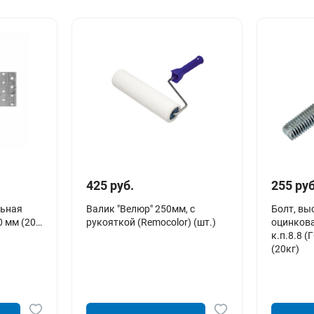
425 руб.
255 руб
льная
Валик "Велюр" 250мм, с
Болт, вы
 мм (20
рукояткой (Remocolor) (шт.)
оцинков
к.п.8.8 
(20кг)