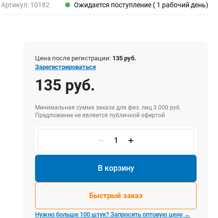
Пены, клеи, герметики
Артикул:
10182
Ожидается поступление ( 1 рабочий день)
Пены монтажные
Герметики
Очистители для пены
Клеи монтажные
Цена после регистрации:
135 руб.
Пистолеты для герметиков
Зарегистрироваться
135 руб.
Минимальная сумма заказа для физ. лиц 3 000 руб.
Электрика и свет
Предложение не является публичной офертой
Хомуты стяжки нейлоновые и стальные
Вилки электрические
Выключатели
Удлинители электрические
В корзину
Фонари
Быстрый заказ
Нужно больше 100 штук? Запросить оптовую цену →