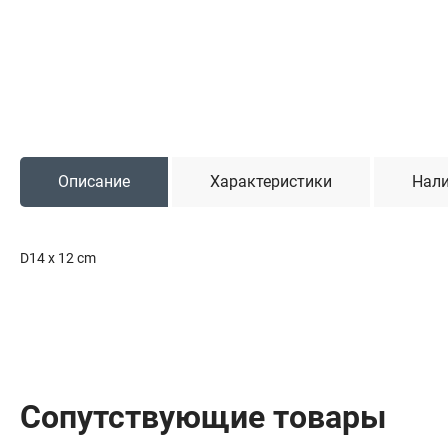
Садовая техника
Триммеры и мотокосы
Снегоуборочные машины
Культиваторы (мотоблоки)
Газонокосилки
Измельчители
Описание
Характеристики
Нали
Автомобильный инструмент
D14 x 12 cm
Наборы шоферские
Тросы буксировочные
Домкраты
Щетки, скребки и лопаты автомобильные
Тали цепные
Сопутствующие товары