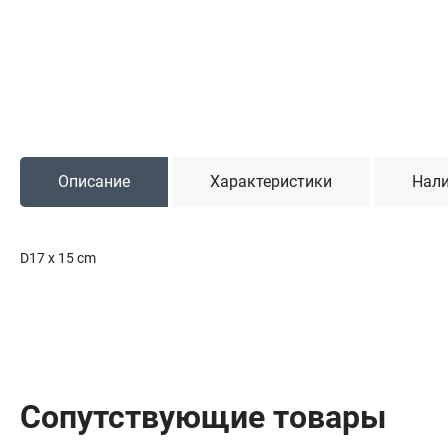
Садовая техника
Триммеры и мотокосы
Снегоуборочные машины
Культиваторы (мотоблоки)
Газонокосилки
Измельчители
Описание
Характеристики
Нали
Автомобильный инструмент
D17 x 15 cm
Наборы шоферские
Тросы буксировочные
Домкраты
Щетки, скребки и лопаты автомобильные
Тали цепные
Сопутствующие товары