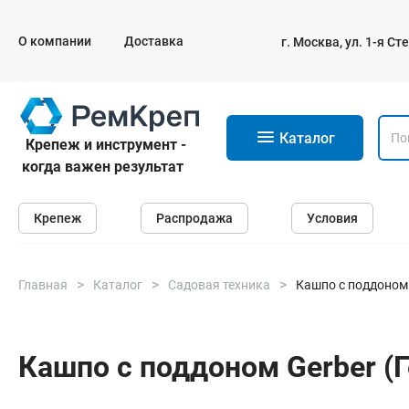
О компании
Доставка
г. Москва, ул. 1-я С
11
Каталог
Крепеж и инструмент -
когда важен результат
Крепеж
Крепеж
Распродажа
Условия
Анкеры
Дюбели
Саморезы и шурупы
Главная
Каталог
Садовая техника
Кашпо с поддоном 
Гвозди
Болты
Кашпо с поддоном Gerber (Г