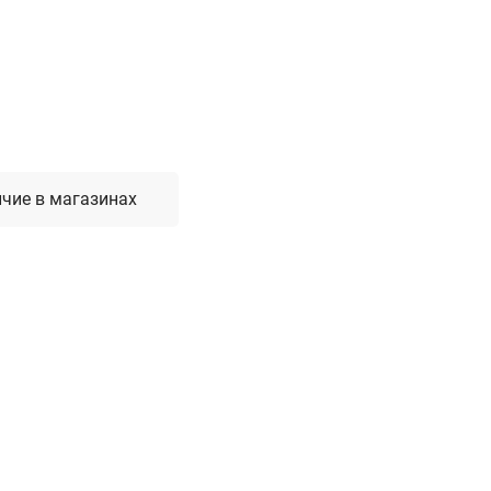
Лестницы, стремянки, вышки
Стремянки стальные
Лестницы односекционные
Вышки-туры
Лестницы двухсекционные
Лестницы телескопические
чие в магазинах
Средства пожарной безопасности
Огнетушители
Пожарные инструменты
Полотна противопожарные
Шкафы пожарные
Щиты, ящики, стенды