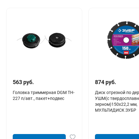
Сантехника
Канализация
Соединители сантехнические
Таймеры подачи воды
Водонагреватели накопительные
Тройники сантехнические
563 руб.
874 руб.
Головка триммерная DGM TH-
Диск отрезной по де
227 п/авт., пакет+подвес
УШМ(с твердосплав
зерном)150х22,2 мм,
МУЛЬТИДИСК ЗУБР