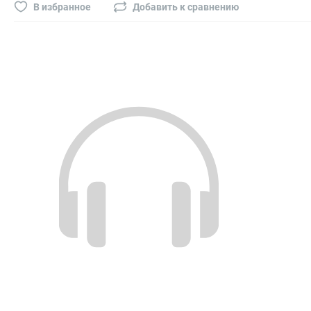
Буры, сверла, диски
В избранное
Добавить к сравнению
Гвозди для пневматического степлера (нейлера)
Биты на шуруповёрт
Буры, пики, зубила
Фрезы
Диски
Электроды, сварочная техника
Электроды сварочные
Инверторы, сварочная техника
Маски сварщика
Резаки
Зеркало сварщика