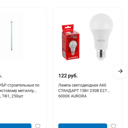
.
122 руб.
УБР строительные по
Лампа светодиодная A60
листовому металлу,
СТАНДАРТ 15Вт 230В E27
, ТФ1, 250шт
6000K AURORA