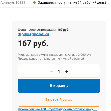
Пены, клеи, герметики
Артикул:
10183
Ожидается поступление ( 1 рабочий день)
Пены монтажные
Герметики
Очистители для пены
Клеи монтажные
Цена после регистрации:
167 руб.
Пистолеты для герметиков
Зарегистрироваться
167 руб.
Минимальная сумма заказа для физ. лиц 3 000 руб.
Электрика и свет
Предложение не является публичной офертой
Хомуты стяжки нейлоновые и стальные
Вилки электрические
Выключатели
Удлинители электрические
В корзину
Фонари
Быстрый заказ
Нужно больше 100 штук? Запросить оптовую цену →