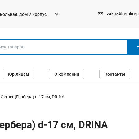
zakaz@remkrep
текольная, дом 7 корпус
Электро и бензоинструменты
Юр.лицам
О компании
Контакты
Перфораторы
Углошлифмашины (болгарки)
Шуруповерты
Gerber (Гербера) d-17 cм, DRINA
Пилы
Дрели
ербера) d-17 cм, DRINA