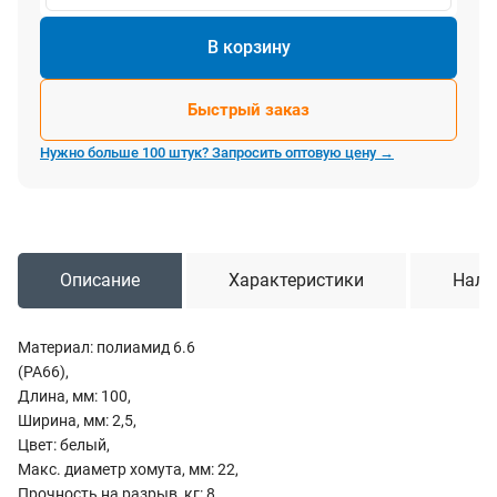
В корзину
Быстрый заказ
Нужно больше 100 штук? Запросить оптовую цену →
Описание
Характеристики
Нали
Материал: полиамид 6.6
(PA66),
Длина, мм: 100,
Ширина, мм: 2,5,
Цвет: белый,
Макс. диаметр хомута, мм: 22,
Прочность на разрыв, кг: 8,