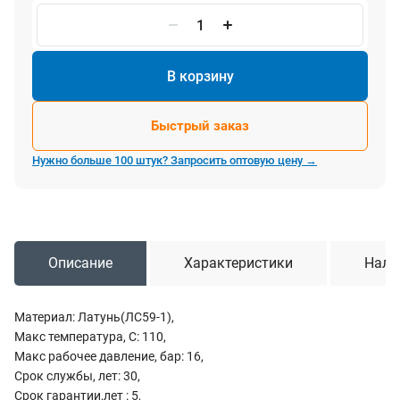
В корзину
Быстрый заказ
Нужно больше 100 штук? Запросить оптовую цену →
Описание
Характеристики
Нали
Материал: Латунь(ЛС59-1),
Макс температура, С: 110,
Макс рабочее давление, бар: 16,
Срок службы, лет: 30,
Срок гарантии,лет : 5,