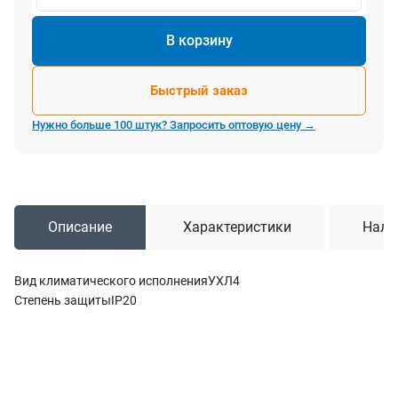
В корзину
Быстрый заказ
Нужно больше 100 штук? Запросить оптовую цену →
Описание
Характеристики
Нали
Вид климатического исполненияУХЛ4
Степень защитыIP20