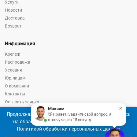
Услуги
Новости
Доставка
Возврат
Информация
Крепеж
Распродажа
Условия
Юр.лицам
О компании
Контакты
Оставить заявку
×
Максим
Калькулятор крепежа
Продолжая использовать наш сайт, Вы соглашаетесь
👋 Привет! Задайте свой вопрос, я
отвечу через 15 секунд
на обработку файлов cookie 🍪 в соответствии с
Политикой обработки персональных данных
© 2026 год Оптово-розничные продажи крепежа и инструмента -
Ремкреп.ру