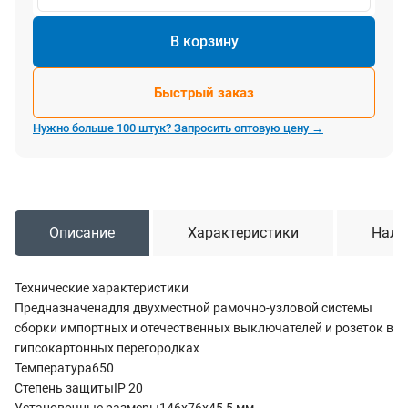
В корзину
Быстрый заказ
Нужно больше 100 штук? Запросить оптовую цену →
Описание
Характеристики
Нали
Технические характеристики
Предназначенадля двухместной рамочно-узловой системы
сборки импортных и отечественных выключателей и розеток в
гипсокартонных перегородках
Температура650
Степень защитыIP 20
Установочные размеры146х76х45,5 мм