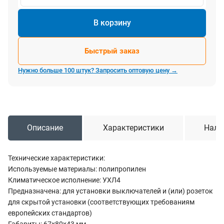
В корзину
Быстрый заказ
Нужно больше 100 штук? Запросить оптовую цену →
Описание
Характеристики
Нали
Технические характеристики:
Используемые материалы: полипропилен
Климатическое исполнение: УХЛ4
Предназначена: для установки выключателей и (или) розеток
для скрытой установки (соответствующих требованиям
европейских стандартов)
Габариты: 67x80x43 мм