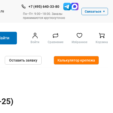
+7 (495) 640-33-80
.ru
Связаться
Пн–Пт: 9:00–18:00. Заказы
принимаются круглосуточно
Найти
Войти
Сравнение
Избранное
Корзина
Ручные инструменты
Оставить заявку
Калькулятор крепежа
Малярные
Слесарные
Столярные
Измерительные ручные
Штукатурные и отделочные
-25)