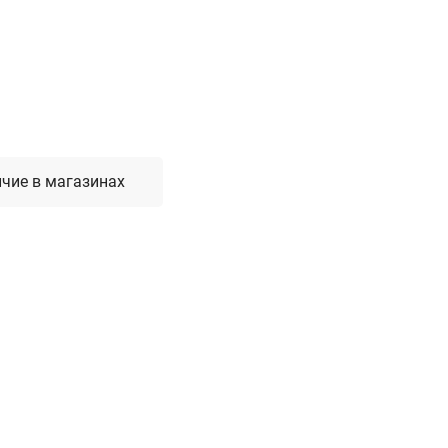
Лестницы, стремянки, вышки
Стремянки стальные
Лестницы односекционные
Вышки-туры
Лестницы двухсекционные
Лестницы телескопические
чие в магазинах
Средства пожарной безопасности
Огнетушители
Пожарные инструменты
Полотна противопожарные
Шкафы пожарные
Щиты, ящики, стенды