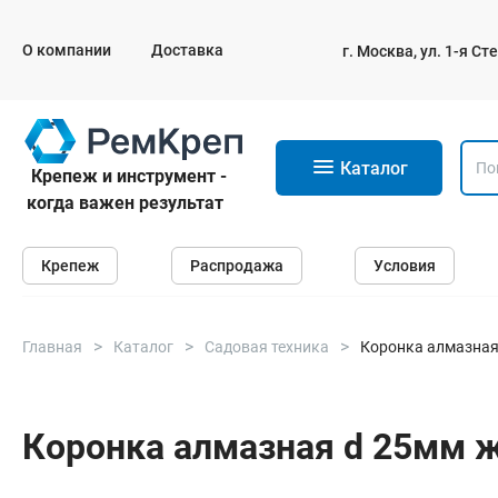
О компании
Доставка
г. Москва, ул. 1-я С
11
Каталог
Крепеж и инструмент -
когда важен результат
Крепеж
Крепеж
Распродажа
Условия
Анкеры
Дюбели
Саморезы и шурупы
Главная
Каталог
Садовая техника
Коронка алмазная
Гвозди
Болты
Коронка алмазная d 25мм 