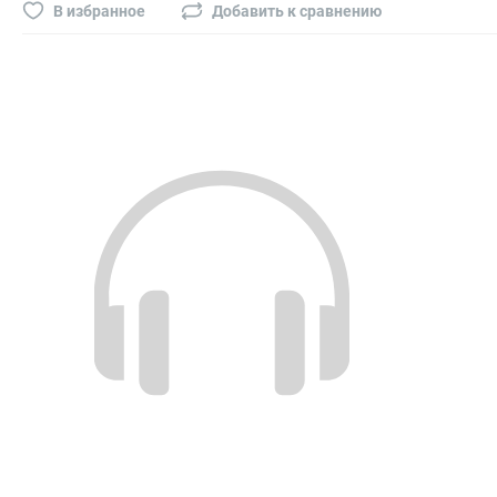
Буры, сверла, диски
В избранное
Добавить к сравнению
Гвозди для пневматического степлера (нейлера)
Биты на шуруповёрт
Буры, пики, зубила
Фрезы
Диски
Электроды, сварочная техника
Электроды сварочные
Инверторы, сварочная техника
Маски сварщика
Резаки
Зеркало сварщика