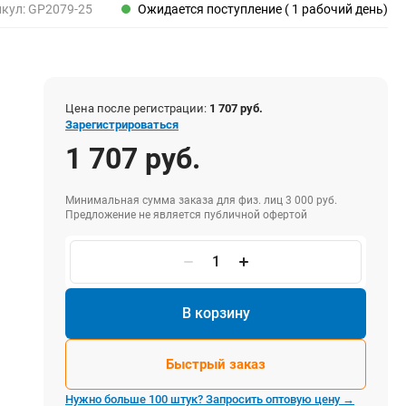
Пены, клеи, герметики
икул:
GP2079-25
Ожидается поступление ( 1 рабочий день)
Пены монтажные
Герметики
Очистители для пены
Клеи монтажные
Цена после регистрации:
1 707 руб.
Пистолеты для герметиков
Зарегистрироваться
1 707 руб.
Минимальная сумма заказа для физ. лиц 3 000 руб.
Электрика и свет
Предложение не является публичной офертой
Хомуты стяжки нейлоновые и стальные
Вилки электрические
Выключатели
Удлинители электрические
В корзину
Фонари
Быстрый заказ
Нужно больше 100 штук? Запросить оптовую цену →