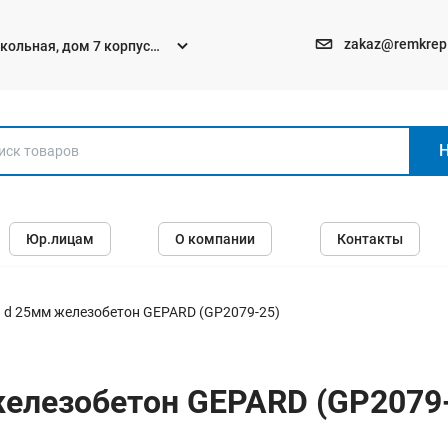
zakaz@remkrep
текольная, дом 7 корпус
Электро и бензоинструменты
Юр.лицам
О компании
Контакты
Перфораторы
Углошлифмашины (болгарки)
Шуруповерты
 d 25мм железобетон GEPARD (GP2079-25)
Пилы
Дрели
железобетон GEPARD (GP2079