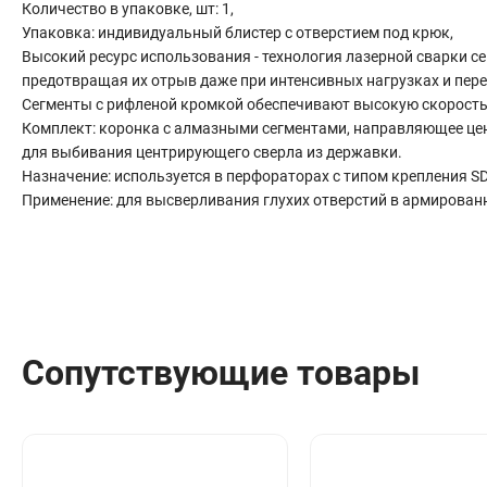
Количество в упаковке, шт: 1,
Сантехника
Упаковка: индивидуальный блистер с отверстием под крюк,
Канализация
Высокий ресурс использования - технология лазерной сварки с
Соединители сантехнические
предотвращая их отрыв даже при интенсивных нагрузках и пере
Таймеры подачи воды
Сегменты с рифленой кромкой обеспечивают высокую скорость
Водонагреватели накопительные
Комплект: коронка с алмазными сегментами, направляющее цен
для выбивания центрирующего сверла из державки.
Тройники сантехнические
Назначение: используется в перфораторах с типом крепления SD
Применение: для высверливания глухих отверстий в армированно
Сопутствующие товары