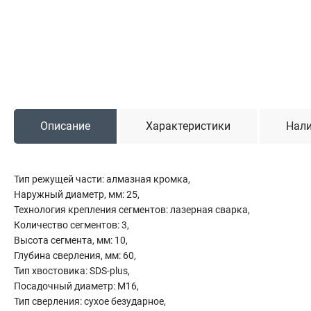
Садовая техника
Триммеры и мотокосы
Снегоуборочные машины
Культиваторы (мотоблоки)
Газонокосилки
Измельчители
Описание
Характеристики
Нали
Автомобильный инструмент
Тип режущей части: алмазная кромка,
Наборы шоферские
Наружный диаметр, мм: 25,
Тросы буксировочные
Технология крепления сегментов: лазерная сварка,
Домкраты
Количество сегментов: 3,
Щетки, скребки и лопаты автомобильные
Высота сегмента, мм: 10,
Тали цепные
Глубина сверления, мм: 60,
Тип хвостовика: SDS-plus,
Посадочный диаметр: М16,
Тип сверления: сухое безударное,