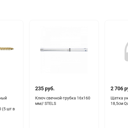
235 руб.
2 706 р
нный
Ключ свечной-трубка 16х160
Щетка ун
мм// STELS
18,5см Q
 (5 шт в