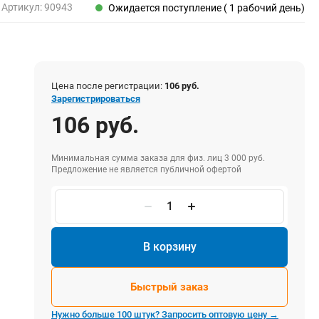
Пены, клеи, герметики
Артикул:
90943
Ожидается поступление ( 1 рабочий день)
Пены монтажные
Герметики
Очистители для пены
Клеи монтажные
Цена после регистрации:
106 руб.
Пистолеты для герметиков
Зарегистрироваться
106 руб.
Минимальная сумма заказа для физ. лиц 3 000 руб.
Электрика и свет
Предложение не является публичной офертой
Хомуты стяжки нейлоновые и стальные
Вилки электрические
Выключатели
Удлинители электрические
В корзину
Фонари
Быстрый заказ
Нужно больше 100 штук? Запросить оптовую цену →