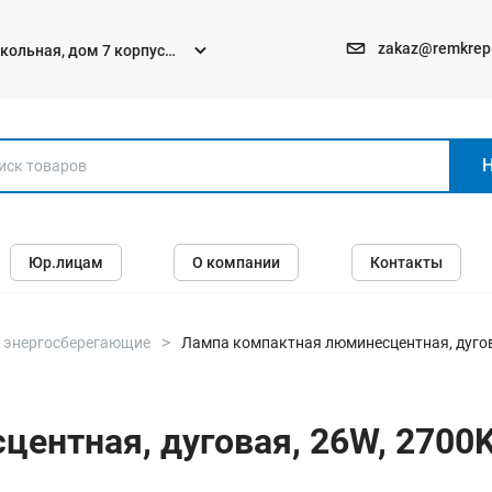
zakaz@remkrep
текольная, дом 7 корпус
Электро и бензоинструменты
Юр.лицам
О компании
Контакты
Перфораторы
Углошлифмашины (болгарки)
Шуруповерты
 энергосберегающие
Лампа компактная люминесцентная, дуговая
Пилы
Дрели
нтная, дуговая, 26W, 2700K, 