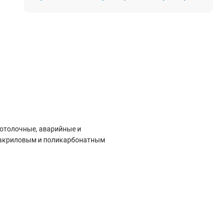
Электростроительное оборудование
Компрессоры
Тепловое оборудование
Генераторы
Мотопомпы
Виброплиты
Строительные материалы
потолочные, аварийные и
Арматура
с акриловым и поликарбонатным
Блоки стеновые газобетонные
Гипсокартон
Жидкое стекло
Затирки