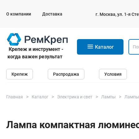
О компании
Доставка
г. Москва, ул. 1-я С
11
Каталог
Крепеж и инструмент -
когда важен результат
Крепеж
Крепеж
Распродажа
Условия
Анкеры
Дюбели
Саморезы и шурупы
Главная
Каталог
Электрика и свет
Лампы
Лампы
Гвозди
Болты
Лампа компактная люминесце