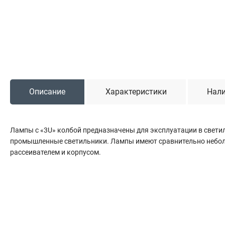
Садовая техника
Триммеры и мотокосы
Снегоуборочные машины
Культиваторы (мотоблоки)
Газонокосилки
Измельчители
Описание
Характеристики
Нали
Автомобильный инструмент
Лампы с «3U» колбой предназначены для эксплуатации в светил
Наборы шоферские
промышленные светильники. Лампы имеют сравнительно неболь
Тросы буксировочные
рассеивателем и корпусом.
Домкраты
Щетки, скребки и лопаты автомобильные
Тали цепные