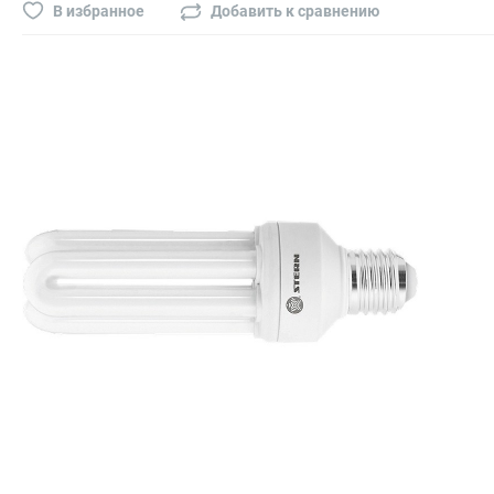
Буры, сверла, диски
В избранное
Добавить к сравнению
Гвозди для пневматического степлера (нейлера)
Биты на шуруповёрт
Буры, пики, зубила
Фрезы
Диски
Электроды, сварочная техника
Электроды сварочные
Инверторы, сварочная техника
Маски сварщика
Резаки
Зеркало сварщика