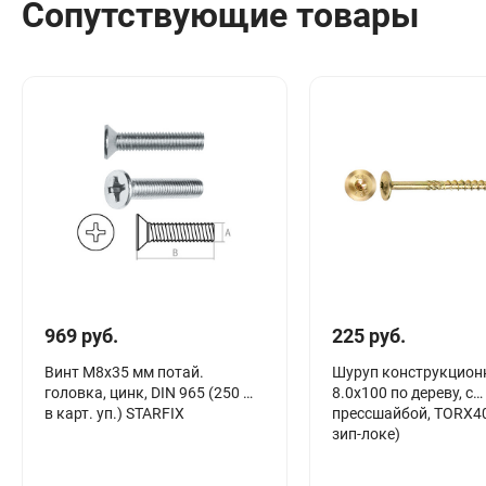
Сопутствующие товары
Сантехника
Канализация
Соединители сантехнические
Таймеры подачи воды
Водонагреватели накопительные
Тройники сантехнические
969 руб.
225 руб.
Винт М8х35 мм потай.
Шуруп конструкцио
головка, цинк, DIN 965 (250 шт
8.0х100 по дереву, с
в карт. уп.) STARFIX
прессшайбой, TORX40
зип-локе)