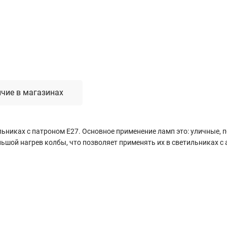
Лестницы, стремянки, вышки
Стремянки стальные
Лестницы односекционные
Вышки-туры
Лестницы двухсекционные
Лестницы телескопические
чие в магазинах
Средства пожарной безопасности
ьниках с патроном Е27. Основное применение ламп это: уличные, 
Огнетушители
шой нагрев колбы, что позволяет применять их в светильниках 
Пожарные инструменты
Полотна противопожарные
Шкафы пожарные
Щиты, ящики, стенды