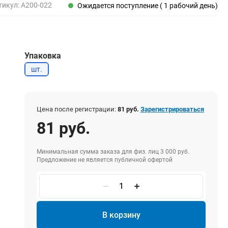
Пены, клеи, герметики
тикул:
A200-022
Ожидается поступление ( 1 рабочий день)
Пены монтажные
Герметики
Очистители для пены
Упаковка
Клеи монтажные
Пистолеты для герметиков
шт.
Цена после регистрации:
81 руб.
Зарегистрироваться
Электрика и свет
81 руб.
Хомуты стяжки нейлоновые и стальные
Вилки электрические
Минимальная сумма заказа для физ. лиц 3 000 руб.
Выключатели
Предложение не является публичной офертой
Удлинители электрические
Фонари
В корзину