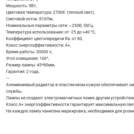
Сантехника
Мощность: 9Вт,
Канализация
Цветовая температура: 2700K (теплый свет),
Световой поток: 810Лм,
Соединители сантехнические
Номинальные параметры сети: ~230В, 50Гц,
Таймеры подачи воды
Температура использования: от -25 до +40 °C,
Водонагреватели накопительные
Коэффициент цветопередачи Ra: от 80,
Тройники сантехнические
Класс энергоэффективности: А+,
Время работы: 30000 ч,
Угол освещения: 160°,
Размер лампы: 45*80мм,
Гарантия: 2 года,
---
Алюминиевый радиатор в пластиковом кожухе обеспечивает низк
службы.
Лампы не создают электромагнитных помех другим устройствам
Класс А+ энергоэффективности гарантирует максимальную свет
На каждую лампу нанесена маркировка, необходимая для рознич