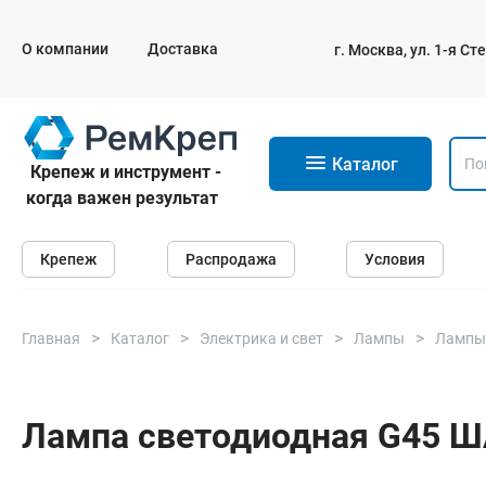
О компании
Доставка
г. Москва, ул. 1-я С
11
Каталог
Крепеж и инструмент -
когда важен результат
Крепеж
Крепеж
Распродажа
Условия
Анкеры
Дюбели
Саморезы и шурупы
Главная
Каталог
Электрика и свет
Лампы
Лампы
Гвозди
Болты
Лампа светодиодная G45 Ш