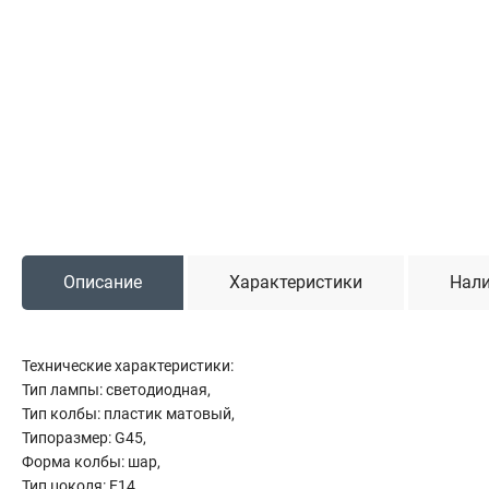
Садовая техника
Триммеры и мотокосы
Снегоуборочные машины
Культиваторы (мотоблоки)
Газонокосилки
Измельчители
Автомобильный инструмент
Описание
Характеристики
Нали
Наборы шоферские
Тросы буксировочные
Домкраты
Технические характеристики:
Щетки, скребки и лопаты автомобильные
Тип лампы: светодиодная,
Тали цепные
Тип колбы: пластик матовый,
Типоразмер: G45,
Форма колбы: шар,
Тип цоколя: E14,