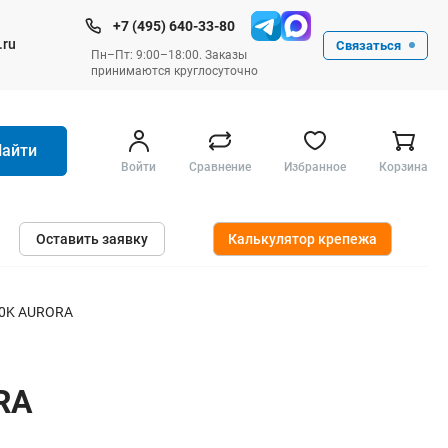
+7 (495) 640-33-80
.ru
Связаться
Пн–Пт: 9:00–18:00. Заказы
принимаются круглосуточно
Найти
Войти
Сравнение
Избранное
Корзина
Ручные инструменты
Оставить заявку
Калькулятор крепежа
Малярные
Слесарные
Столярные
00K AURORA
Измерительные ручные
Штукатурные и отделочные
RA