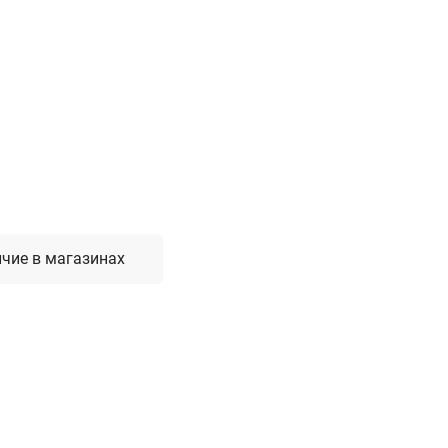
Лестницы, стремянки, вышки
Стремянки стальные
Лестницы односекционные
Вышки-туры
Лестницы двухсекционные
Лестницы телескопические
Средства пожарной безопасности
чие в магазинах
Огнетушители
Пожарные инструменты
Полотна противопожарные
Шкафы пожарные
Щиты, ящики, стенды