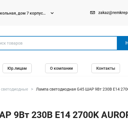
zakaz@remkrep
текольная, дом 7 корпус
Электро и бензоинструменты
Юр.лицам
О компании
Контакты
Перфораторы
Углошлифмашины (болгарки)
Шуруповерты
 светодиодные
Лампа светодиодная G45 ШАР 9Вт 230В E14 27
Пилы
Дрели
АР 9Вт 230В E14 2700K AURO