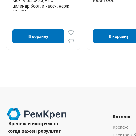
M6x19,5(3,0-5,5)A2 с
KRAFTOOL
цилиндр.борт. и насеч. нерж.
А2/400 шт
В корзину
В корзину
Каталог
Крепеж и инструмент -
Крепеж
когда важен результат
Электро и 