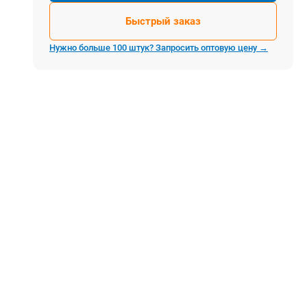
Электростроительное оборудование
Быстрый заказ
Компрессоры
Тепловое оборудование
Нужно больше 100 штук? Запросить оптовую цену →
Генераторы
Мотопомпы
Виброплиты
Строительные материалы
Арматура
Блоки стеновые газобетонные
Гипсокартон
Жидкое стекло
Затирки