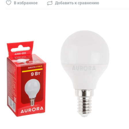
Буры, сверла, диски
В избранное
Добавить к сравнению
Гвозди для пневматического степлера (нейлера)
Биты на шуруповёрт
Буры, пики, зубила
Фрезы
Диски
Электроды, сварочная техника
Электроды сварочные
Инверторы, сварочная техника
Маски сварщика
Резаки
Зеркало сварщика