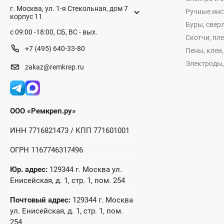
г. Москва, ул. 1-я Стекольная, дом 7
Ручные ин
корпус 11
Буры, сверл
с 09:00 -18:00, СБ, ВС - вых.
Скотчи, пл
+7 (495) 640-33-80
Пены, клеи
Электроды,
zakaz@remkrep.ru
ООО «Ремкреп.ру»
ИНН 7716821473 / КПП 771601001
ОГРН 1167746317496
Юр. адрес:
129344 г. Москва ул.
Енисейская, д. 1, стр. 1, пом. 254
Почтовый адрес:
129344 г. Москва
ул. Енисейская, д. 1, стр. 1, пом.
254