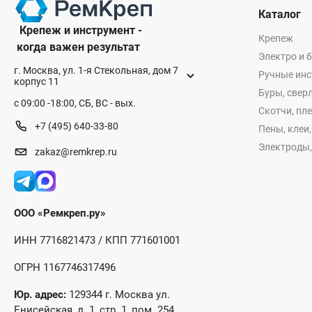
Каталог
Крепеж и инструмент -
Крепеж
когда важен результат
Электро и 
г. Москва, ул. 1-я Стекольная, дом 7
Ручные ин
корпус 11
Буры, сверл
с 09:00 -18:00, СБ, ВС - вых.
Скотчи, пл
+7 (495) 640-33-80
Пены, клеи
Электроды,
zakaz@remkrep.ru
ООО «Ремкреп.ру»
ИНН 7716821473 / КПП 771601001
ОГРН 1167746317496
Юр. адрес:
129344 г. Москва ул.
Енисейская, д. 1, стр. 1, пом. 254