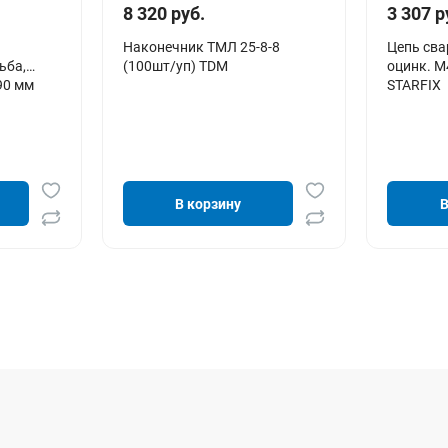
8 320 руб.
3 307 р
Наконечник ТМЛ 25-8-8
Цепь сва
ьба,
(100шт/уп) TDM
оцинк. М4
90 мм
STARFIX
В корзину
В