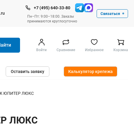
+7 (495) 640-33-80
.ru
Связаться
Пн–Пт: 9:00–18:00. Заказы
принимаются круглосуточно
Найти
Войти
Сравнение
Избранное
Корзина
Ручные инструменты
Оставить заявку
Калькулятор крепежа
Малярные
Слесарные
Столярные
00К ЮПИТЕР ЛЮКС
Измерительные ручные
Штукатурные и отделочные
ТЕР ЛЮКС