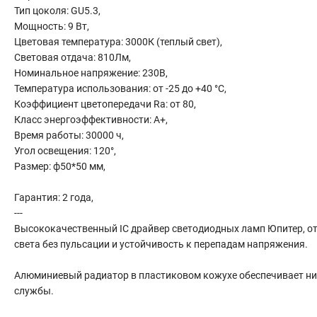
Сантехника
Тип цоколя: GU5.3,
Мощность: 9 Вт,
Канализация
Цветовая температура: 3000К (теплый свет),
Соединители сантехнические
Световая отдача: 810Лм,
Таймеры подачи воды
Номинальное напряжение: 230В,
Водонагреватели накопительные
Температура использования: от -25 до +40 °C,
Тройники сантехнические
Коэффициент цветопередачи Ra: от 80,
Класс энергоэффективности: А+,
Время работы: 30000 ч,
Угол освещения: 120°,
Размер: ф50*50 мм,
Гарантия: 2 года,
---
Высококачественный IC драйвер светодиодных ламп Юпитер, о
света без пульсации и устойчивость к перепадам напряжения.
Алюминиевый радиатор в пластиковом кожухе обеспечивает низк
службы.