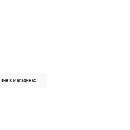
Лестницы, стремянки, вышки
Стремянки стальные
Лестницы односекционные
Вышки-туры
Лестницы двухсекционные
Лестницы телескопические
Средства пожарной безопасности
Огнетушители
чие в магазинах
Пожарные инструменты
Полотна противопожарные
Шкафы пожарные
Щиты, ящики, стенды