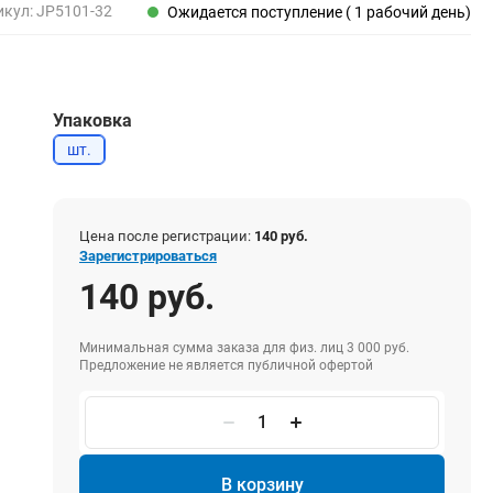
Пены, клеи, герметики
икул:
JP5101-32
Ожидается поступление ( 1 рабочий день)
Пены монтажные
Герметики
Очистители для пены
Упаковка
Клеи монтажные
Пистолеты для герметиков
шт.
Цена после регистрации:
140 руб.
Электрика и свет
Зарегистрироваться
Хомуты стяжки нейлоновые и стальные
140 руб.
Вилки электрические
Выключатели
Минимальная сумма заказа для физ. лиц 3 000 руб.
Предложение не является публичной офертой
Удлинители электрические
Фонари
В корзину