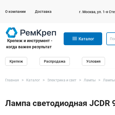
О компании
Доставка
г. Москва, ул. 1-я С
11
Каталог
Крепеж и инструмент -
когда важен результат
Крепеж
Крепеж
Распродажа
Условия
Анкеры
Дюбели
Саморезы и шурупы
Главная
Каталог
Электрика и свет
Лампы
Лампы
Гвозди
Болты
Лампа светодиодная JCDR 