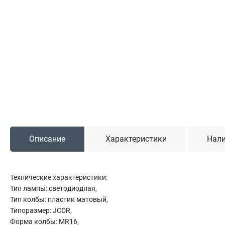
Садовая техника
Триммеры и мотокосы
Снегоуборочные машины
Культиваторы (мотоблоки)
Газонокосилки
Измельчители
Автомобильный инструмент
Наборы шоферские
Описание
Характеристики
Нали
Тросы буксировочные
Домкраты
Щетки, скребки и лопаты автомобильные
Технические характеристики:
Тали цепные
Тип лампы: светодиодная,
Тип колбы: пластик матовый,
Типоразмер: JCDR,
Форма колбы: MR16,