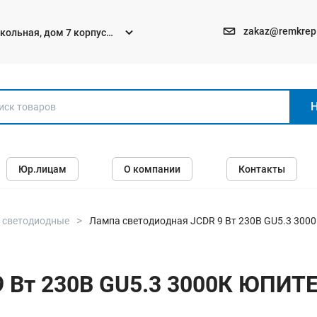
zakaz@remkrep
текольная, дом 7 корпус
Электро и бензоинструменты
Юр.лицам
О компании
Контакты
Перфораторы
Углошлифмашины (болгарки)
Шуруповерты
 светодиодные
Лампа светодиодная JCDR 9 Вт 230В GU5.3 30
Пилы
Дрели
9 Вт 230В GU5.3 3000К ЮПИ