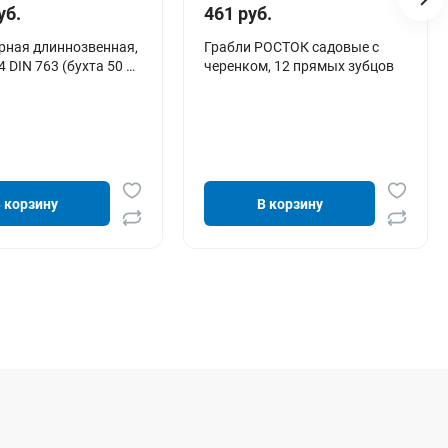
уб.
461 руб.
рная длиннозвенная,
Грабли РОСТОК садовые с
 DIN 763 (бухта 50 м)
черенком, 12 прямых зубцов
 корзину
В корзину