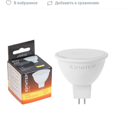
Буры, сверла, диски
В избранное
Добавить к сравнению
Гвозди для пневматического степлера (нейлера)
Биты на шуруповёрт
Буры, пики, зубила
Фрезы
Диски
Электроды, сварочная техника
Электроды сварочные
Инверторы, сварочная техника
Маски сварщика
Резаки
Зеркало сварщика