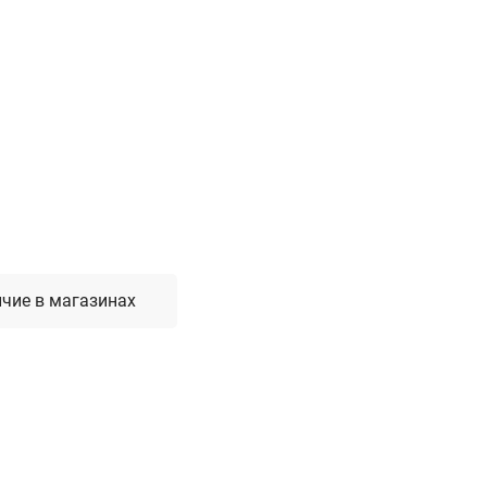
Лестницы, стремянки, вышки
Стремянки стальные
Лестницы односекционные
Вышки-туры
Лестницы двухсекционные
Лестницы телескопические
Средства пожарной безопасности
Огнетушители
чие в магазинах
Пожарные инструменты
Полотна противопожарные
Шкафы пожарные
Щиты, ящики, стенды