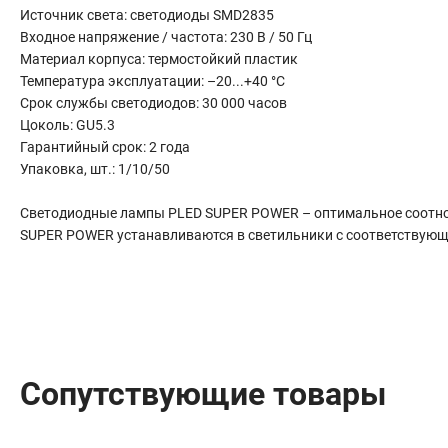
Сантехника
Источник света: светодиоды SMD2835
Входное напряжение / частота: 230 В / 50 Гц
Канализация
Материал корпуса: термостойкий пластик
Соединители сантехнические
Температура эксплуатации: –20...+40 °C
Таймеры подачи воды
Срок службы светодиодов: 30 000 часов
Водонагреватели накопительные
Цоколь: GU5.3
Тройники сантехнические
Гарантийный срок: 2 года
Упаковка, шт.: 1/10/50
Светодиодные лампы PLED SUPER POWER – оптимальное соотно
SUPER POWER устанавливаются в светильники с соответствую
Сопутствующие товары