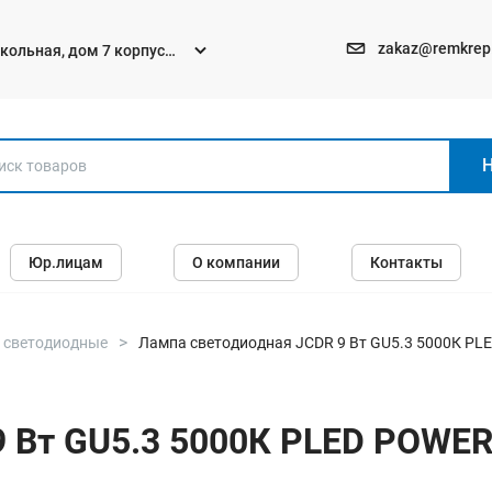
zakaz@remkrep
текольная, дом 7 корпус
Электро и бензоинструменты
Юр.лицам
О компании
Контакты
Перфораторы
Углошлифмашины (болгарки)
Шуруповерты
 светодиодные
Лампа светодиодная JCDR 9 Вт GU5.3 5000К P
Пилы
Дрели
9 Вт GU5.3 5000К PLED POWE