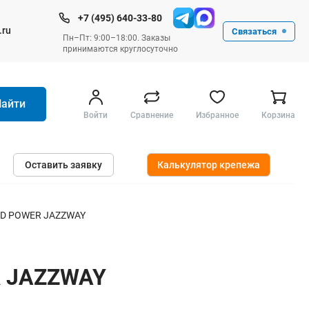
+7 (495) 640-33-80
.ru
Связаться
Пн–Пт: 9:00–18:00. Заказы
принимаются круглосуточно
Найти
Войти
Сравнение
Избранное
Корзина
Ручные инструменты
Оставить заявку
Калькулятор крепежа
Малярные
Слесарные
Столярные
LED POWER JAZZWAY
Измерительные ручные
Штукатурные и отделочные
R JAZZWAY