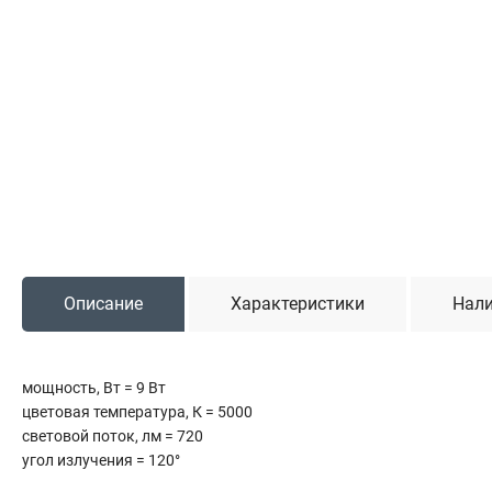
Садовая техника
Триммеры и мотокосы
Снегоуборочные машины
Культиваторы (мотоблоки)
Газонокосилки
Измельчители
Автомобильный инструмент
Наборы шоферские
Описание
Характеристики
Нали
Тросы буксировочные
Домкраты
Щетки, скребки и лопаты автомобильные
мощность, Вт = 9 Вт
Тали цепные
цветовая температура, К = 5000
световой поток, лм = 720
угол излучения = 120°