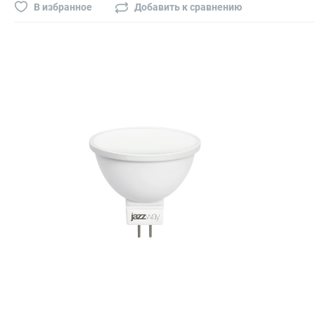
Буры, сверла, диски
В избранное
Добавить к сравнению
Гвозди для пневматического степлера (нейлера)
Биты на шуруповёрт
Буры, пики, зубила
Фрезы
Диски
Электроды, сварочная техника
Электроды сварочные
Инверторы, сварочная техника
Маски сварщика
Резаки
Зеркало сварщика