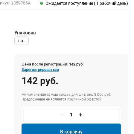
Пены, клеи, герметики
икул:
2859785A
Ожидается поступление ( 1 рабочий день)
Пены монтажные
Герметики
Очистители для пены
Упаковка
Клеи монтажные
Пистолеты для герметиков
шт.
Цена после регистрации:
142 руб.
Электрика и свет
Зарегистрироваться
Хомуты стяжки нейлоновые и стальные
142 руб.
Вилки электрические
Выключатели
Минимальная сумма заказа для физ. лиц 3 000 руб.
Предложение не является публичной офертой
Удлинители электрические
Фонари
В корзину