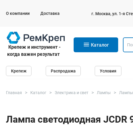
О компании
Доставка
г. Москва, ул. 1-я С
11
Каталог
Крепеж и инструмент -
когда важен результат
Крепеж
Крепеж
Распродажа
Условия
Анкеры
Дюбели
Саморезы и шурупы
Главная
Каталог
Электрика и свет
Лампы
Лампы
Гвозди
Болты
Лампа светодиодная JCDR 