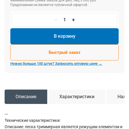
Минимальная сумма заказа для физ. лиц 3 000 руб.
Предложение не является публичной офертой
В корзину
Быстрый заказ
Нужно больше 100 штук? Запросить оптовую цену →
Описание
Характеристики
Нали
---
Технические характеристики:
Описание: леска триммерная является режущим элементом и