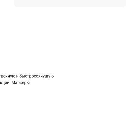
Электростроительное оборудование
Компрессоры
Тепловое оборудование
Генераторы
Мотопомпы
Виброплиты
Строительные материалы
ственную и быстросохнущую
Арматура
дукции. Маркеры
Блоки стеновые газобетонные
Гипсокартон
Жидкое стекло
Затирки