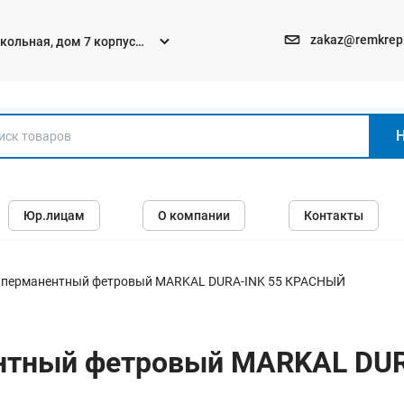
zakaz@remkrep
текольная, дом 7 корпус
Электро и бензоинструменты
Юр.лицам
О компании
Контакты
Перфораторы
Углошлифмашины (болгарки)
Шуруповерты
 перманентный фетровый MARKAL DURA-INK 55 КРАСНЫЙ
Пилы
Дрели
нтный фетровый MARKAL DU