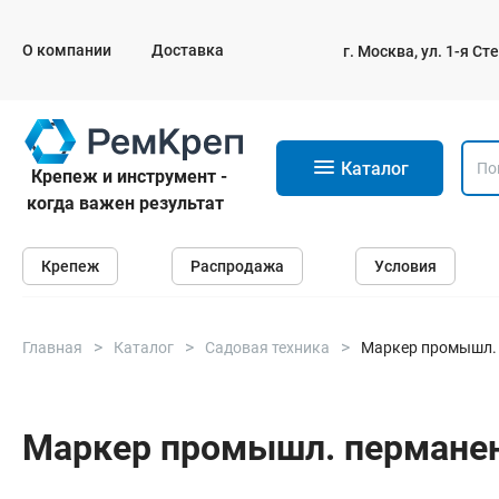
О компании
Доставка
г. Москва, ул. 1-я С
11
Каталог
Крепеж и инструмент -
когда важен результат
Крепеж
Крепеж
Распродажа
Условия
Анкеры
Дюбели
Саморезы и шурупы
Главная
Каталог
Садовая техника
Маркер промышл.
Гвозди
Болты
Маркер промышл. пермане