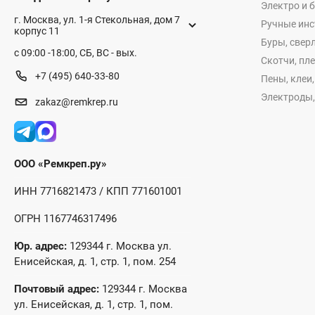
Электро и 
г. Москва, ул. 1-я Стекольная, дом 7
Ручные ин
корпус 11
Буры, сверл
с 09:00 -18:00, СБ, ВС - вых.
Скотчи, пл
+7 (495) 640-33-80
Пены, клеи
Электроды,
zakaz@remkrep.ru
ООО «Ремкреп.ру»
ИНН 7716821473 / КПП 771601001
ОГРН 1167746317496
Юр. адрес:
129344 г. Москва ул.
Енисейская, д. 1, стр. 1, пом. 254
Почтовый адрес:
129344 г. Москва
ул. Енисейская, д. 1, стр. 1, пом.