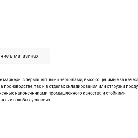
Лестницы, стремянки, вышки
Стремянки стальные
Лестницы односекционные
Вышки-туры
Лестницы двухсекционные
Лестницы телескопические
чие в магазинах
Средства пожарной безопасности
ые маркеры с перманентными чернилами, высоко ценимые за каче
Огнетушители
а производстве, так и в отделах складирования или отгрузки про
Пожарные инструменты
бженные наконечниками промышленного качества и стойкими
Полотна противопожарные
чески в любых условиях.
Шкафы пожарные
Щиты, ящики, стенды