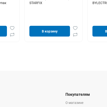
упак
STARFIX
BYLECTR
В корзину
В
Покупателям
О магазине