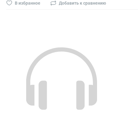
Буры, сверла, диски
В избранное
Добавить к сравнению
Гвозди для пневматического степлера (нейлера)
Биты на шуруповёрт
Буры, пики, зубила
Фрезы
Диски
Электроды, сварочная техника
Электроды сварочные
Инверторы, сварочная техника
Маски сварщика
Резаки
Зеркало сварщика