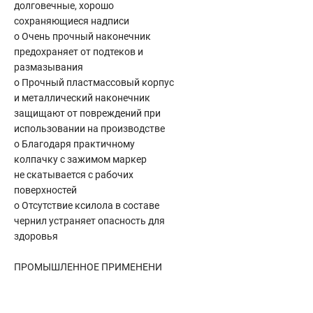
долговечные, хорошо
Сантехника
сохраняющиеся надписи
Канализация
o Очень прочный наконечник
Соединители сантехнические
предохраняет от подтеков и
Таймеры подачи воды
размазывания
Водонагреватели накопительные
o Прочный пластмассовый корпус
и металлический наконечник
Тройники сантехнические
защищают от повреждений при
использовании на производстве
o Благодаря практичному
колпачку с зажимом маркер
не скатывается с рабочих
поверхностей
o Отсутствие ксилола в составе
чернил устраняет опасность для
здоровья
ПРОМЫШЛЕННОЕ ПРИМЕНЕНИ