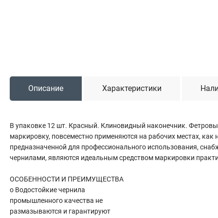
Садовая техника
Триммеры и мотокосы
Снегоуборочные машины
Культиваторы (мотоблоки)
Газонокосилки
Измельчители
Описание
Характеристики
Нали
Автомобильный инструмент
В упаковке 12 шт. Красный. Клиновидный наконечник. Фетров
Наборы шоферские
маркировку, повсеместно применяются на рабочих местах, как н
Тросы буксировочные
предназначенной для профессионального использования, сна
Домкраты
чернилами, являются идеальным средством маркировки практи
Щетки, скребки и лопаты автомобильные
Тали цепные
ОСОБЕННОСТИ И ПРЕИМУЩЕСТВА
o Водостойкие чернила
промышленного качества не
размазываются и гарантируют