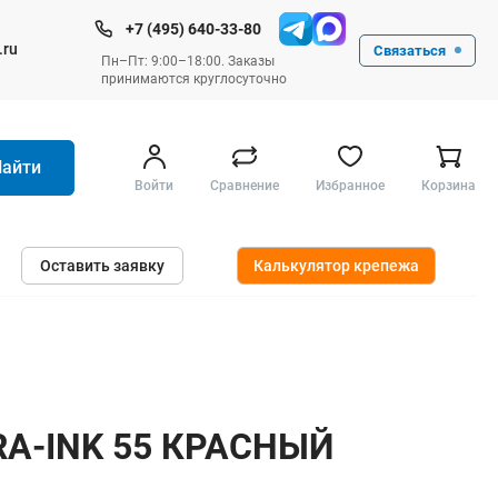
+7 (495) 640-33-80
.ru
Связаться
Пн–Пт: 9:00–18:00. Заказы
принимаются круглосуточно
Найти
Войти
Сравнение
Избранное
Корзина
Ручные инструменты
Оставить заявку
Калькулятор крепежа
Малярные
Слесарные
Столярные
Измерительные ручные
Штукатурные и отделочные
RA-INK 55 КРАСНЫЙ