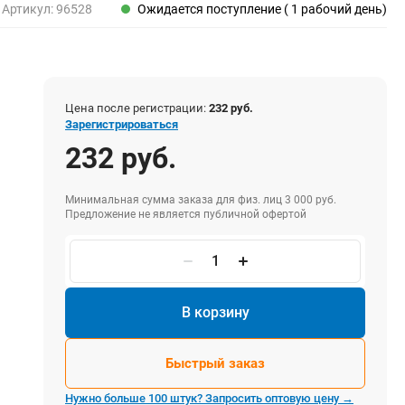
Пены, клеи, герметики
Артикул:
96528
Ожидается поступление ( 1 рабочий день)
Пены монтажные
Герметики
Очистители для пены
Клеи монтажные
Цена после регистрации:
232 руб.
Пистолеты для герметиков
Зарегистрироваться
232 руб.
Минимальная сумма заказа для физ. лиц 3 000 руб.
Электрика и свет
Предложение не является публичной офертой
Хомуты стяжки нейлоновые и стальные
Вилки электрические
Выключатели
Удлинители электрические
В корзину
Фонари
Быстрый заказ
Нужно больше 100 штук? Запросить оптовую цену →