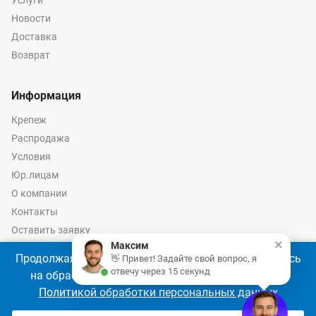
Услуги
Новости
Доставка
Возврат
Информация
Крепеж
Распродажа
Условия
Юр.лицам
О компании
Контакты
Оставить заявку
×
Максим
Калькулятор крепежа
Продолжая использовать наш сайт, Вы соглашаетесь
👋 Привет! Задайте свой вопрос, я
отвечу через 15 секунд
на обработку файлов cookie 🍪 в соответствии с
Политикой обработки персональных данных
© 2026 год Оптово-розничные продажи крепежа и инструмента -
Ремкреп.ру