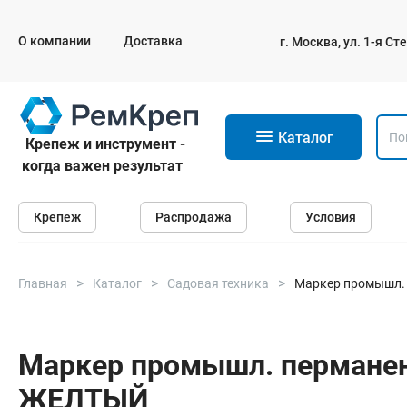
О компании
Доставка
г. Москва, ул. 1-я С
11
Каталог
Крепеж и инструмент -
когда важен результат
Крепеж
Крепеж
Распродажа
Условия
Анкеры
Дюбели
Саморезы и шурупы
Главная
Каталог
Садовая техника
Маркер промышл. 
Гвозди
Болты
Маркер промышл. перманент
ЖЕЛТЫЙ