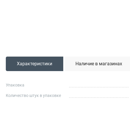
Садовая техника
Триммеры и мотокосы
Снегоуборочные машины
Культиваторы (мотоблоки)
Газонокосилки
Измельчители
Характеристики
Наличие в магазинах
Автомобильный инструмент
Наборы шоферские
Тросы буксировочные
Упаковка
Домкраты
Количество штук в упаковке
Щетки, скребки и лопаты автомобильные
Тали цепные