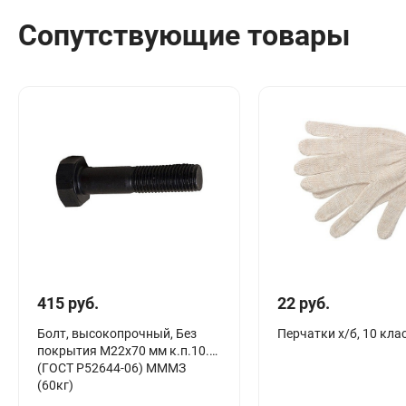
Сантехника
Сопутствующие товары
Канализация
Соединители сантехнические
Таймеры подачи воды
Водонагреватели накопительные
Тройники сантехнические
415 руб.
22 руб.
Болт, высокопрочный, Без
Перчатки х/б, 10 клас
покрытия М22х70 мм к.п.10.9
(ГОСТ Р52644-06) МММЗ
(60кг)