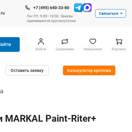
+7 (495) 640-33-80
.ru
Связаться
Пн–Пт: 9:00–18:00. Заказы
принимаются круглосуточно
Найти
Войти
Сравнение
Избранное
Корзина
Ручные инструменты
Оставить заявку
Калькулятор крепежа
Малярные
Слесарные
Столярные
ЫЙ
Измерительные ручные
Штукатурные и отделочные
 MARKAL Paint-Riter+