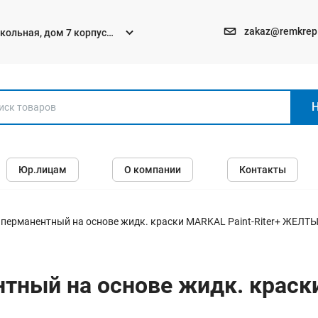
zakaz@remkrep
текольная, дом 7 корпус
Электро и бензоинструменты
Юр.лицам
О компании
Контакты
Перфораторы
Углошлифмашины (болгарки)
Шуруповерты
перманентный на основе жидк. краски MARKAL Paint-Riter+ ЖЕЛТ
Пилы
Дрели
ный на основе жидк. краски