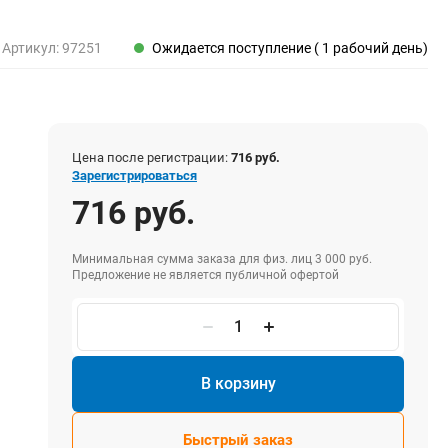
Пены, клеи, герметики
Пены монтажные
Артикул:
97251
Ожидается поступление ( 1 рабочий день)
Герметики
Очистители для пены
Клеи монтажные
Пистолеты для герметиков
Цена после регистрации:
716 руб.
Зарегистрироваться
716 руб.
Электрика и свет
Хомуты стяжки нейлоновые и стальные
Минимальная сумма заказа для физ. лиц 3 000 руб.
Предложение не является публичной офертой
Вилки электрические
Выключатели
Удлинители электрические
Фонари
В корзину
Быстрый заказ