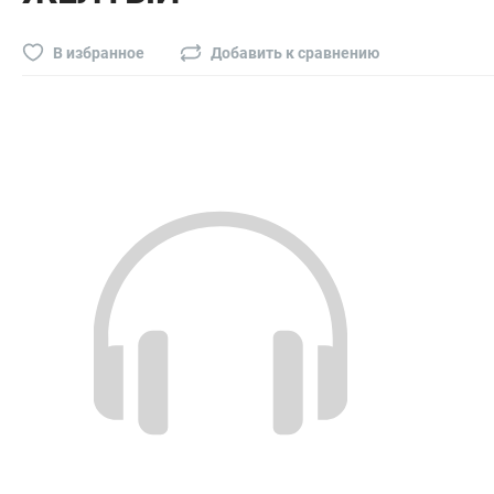
Буры, сверла, диски
Гвозди для пневматического степлера (нейлера)
В избранное
Добавить к сравнению
Биты на шуруповёрт
Буры, пики, зубила
Фрезы
Диски
Электроды, сварочная техника
Электроды сварочные
Инверторы, сварочная техника
Маски сварщика
Резаки
Зеркало сварщика