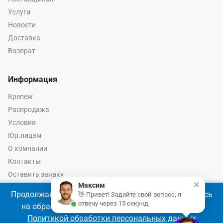
Услуги
Новости
Доставка
Возврат
Информация
Крепеж
Распродажа
Условия
Юр.лицам
О компании
Контакты
Оставить заявку
×
Максим
Калькулятор крепежа
Продолжая использовать наш сайт, Вы соглашаетесь
👋 Привет! Задайте свой вопрос, я
отвечу через 15 секунд
на обработку файлов cookie 🍪 в соответствии с
Политикой обработки персональных данных