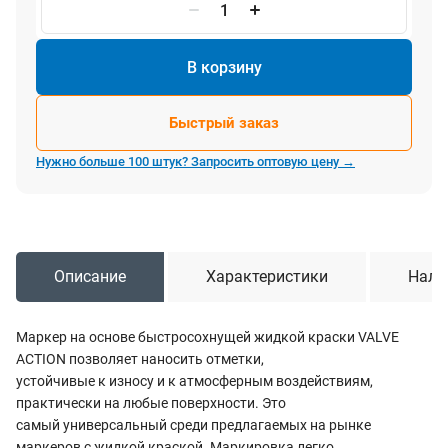
В корзину
Быстрый заказ
Нужно больше 100 штук? Запросить оптовую цену →
Описание
Характеристики
Нали
Маркер на основе быстросохнущей жидкой краски VALVE
ACTION позволяет наносить отметки,
устойчивые к износу и к атмосферным воздействиям,
практически на любые поверхности. Это
самый универсальный среди предлагаемых на рынке
маркеров с жидкой краской. Маркировка легко