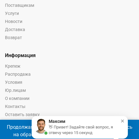
Поставщикам
Услуги
Новости
Доставка
Возврат
Информация
Крепеж
Распродажа
Условия
Юр.лицам
О компании
Контакты
Оставить заявку
×
Максим
Калькулятор крепежа
Продолжая использовать наш сайт, Вы соглашаетесь
👋 Привет! Задайте свой вопрос, я
отвечу через 15 секунд
на обработку файлов cookie 🍪 в соответствии с