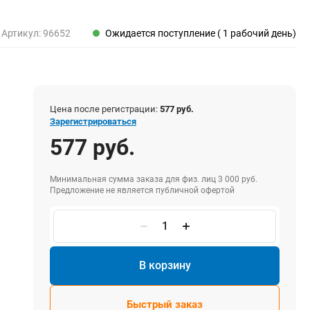
Пены, клеи, герметики
Пены монтажные
Артикул:
96652
Ожидается поступление ( 1 рабочий день)
Герметики
Очистители для пены
Клеи монтажные
Пистолеты для герметиков
Цена после регистрации:
577 руб.
Зарегистрироваться
577 руб.
Электрика и свет
Хомуты стяжки нейлоновые и стальные
Минимальная сумма заказа для физ. лиц 3 000 руб.
Предложение не является публичной офертой
Вилки электрические
Выключатели
Удлинители электрические
Фонари
В корзину
Быстрый заказ