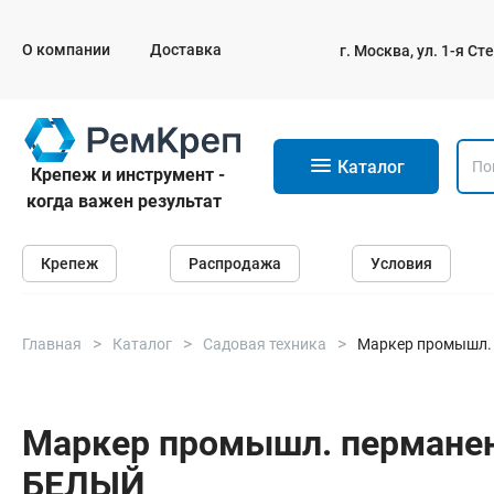
О компании
Доставка
г. Москва, ул. 1-я С
11
Каталог
Крепеж и инструмент -
когда важен результат
Крепеж
Крепеж
Распродажа
Условия
Анкеры
Дюбели
Саморезы и шурупы
Главная
Каталог
Садовая техника
Маркер промышл.
Гвозди
Болты
Маркер промышл. пермане
БЕЛЫЙ