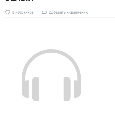
Буры, сверла, диски
Гвозди для пневматического степлера (нейлера)
В избранное
Добавить к сравнению
Биты на шуруповёрт
Буры, пики, зубила
Фрезы
Диски
Электроды, сварочная техника
Электроды сварочные
Инверторы, сварочная техника
Маски сварщика
Резаки
Зеркало сварщика