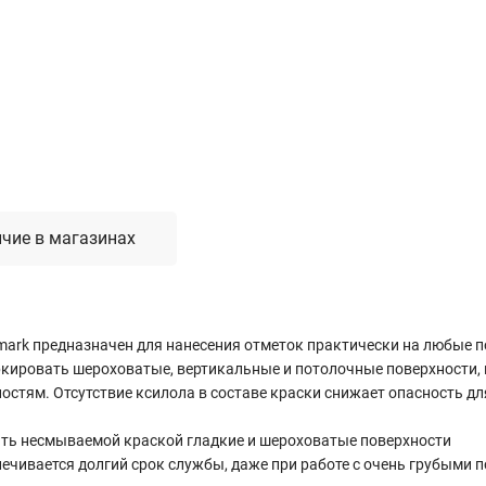
Лестницы, стремянки, вышки
Стремянки стальные
Лестницы односекционные
Вышки-туры
Лестницы двухсекционные
Лестницы телескопические
чие в магазинах
Средства пожарной безопасности
Огнетушители
Пожарные инструменты
Полотна противопожарные
mark предназначен для нанесения отметок практически на любые 
Шкафы пожарные
кировать шероховатые, вертикальные и потолочные поверхности, 
тям. Отсутствие ксилола в составе краски снижает опасность дл
Щиты, ящики, стенды
ть несмываемой краской гладкие и шероховатые поверхности
ечивается долгий срок службы, даже при работе с очень грубыми 