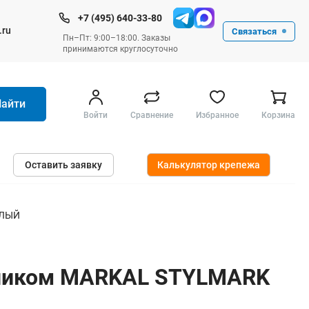
+7 (495) 640-33-80
.ru
Связаться
Пн–Пт: 9:00–18:00. Заказы
принимаются круглосуточно
Найти
Войти
Сравнение
Избранное
Корзина
Ручные инструменты
Оставить заявку
Калькулятор крепежа
Малярные
Слесарные
Столярные
ЕЛЫЙ
Измерительные ручные
Штукатурные и отделочные
чником MARKAL STYLMARK