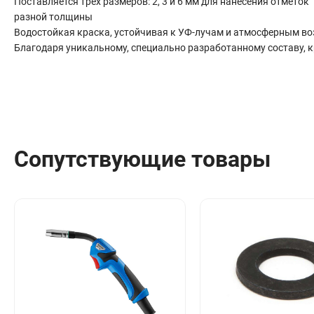
Поставляется трех размеров: 2, 3 и 6 мм для нанесения отметок
Сантехника
разной толщины
Канализация
Водостойкая краска, устойчивая к УФ-лучам и атмосферным во
Соединители сантехнические
Благодаря уникальному, специально разработанному составу, к
Таймеры подачи воды
Водонагреватели накопительные
Тройники сантехнические
Сопутствующие товары