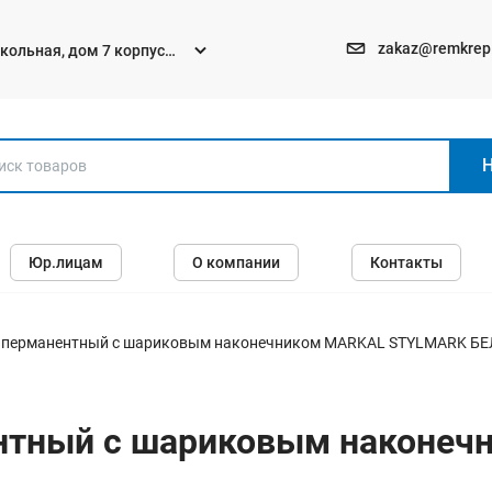
zakaz@remkrep
текольная, дом 7 корпус
Электро и бензоинструменты
Юр.лицам
О компании
Контакты
Перфораторы
Углошлифмашины (болгарки)
Шуруповерты
 перманентный с шариковым наконечником MARKAL STYLMARK Б
Пилы
Дрели
нтный с шариковым наконе