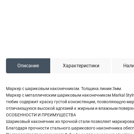
Садовая техника
Триммеры и мотокосы
Снегоуборочные машины
Культиваторы (мотоблоки)
Газонокосилки
Измельчители
Описание
Характеристики
Нали
Автомобильный инструмент
Наборы шоферские
Тросы буксировочные
Маркер с шариковым наконечником. Толщина линии 3мм.
Домкраты
Маркер с металлическим шариковым наконечником Markal Styl
Щетки, скребки и лопаты автомобильные
тюбик содержит краску густой консистенции, позволяющую мар
отличающуюся высокой адгезией к жирным и влажным поверхнос
Тали цепные
ОСОБЕННОСТИ И ПРЕИМУЩЕСТВА
Шариковый наконечник из прочной стали позволяет маркирова
Благодаря прочности стального шарикового наконечника обесп