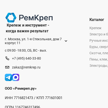
Каталог
Крепеж и инструмент -
Крепеж
когда важен результат
Электро и 
г. Москва, ул. 1-я Стекольная, дом 7
Ручные ин
корпус 11
Буры, сверл
с 09:00 -18:00, СБ, ВС - вых.
Скотчи, пл
+7 (495) 640-33-80
Пены, клеи
Электроды,
zakaz@remkrep.ru
ООО «Ремкреп.ру»
ИНН 7716821473 / КПП 771601001
ОГРН 1167746317496