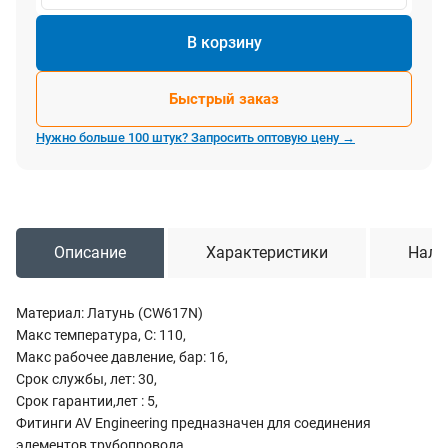
В корзину
Быстрый заказ
Нужно больше 100 штук? Запросить оптовую цену →
Описание
Характеристики
Нали
Материал: Латунь (CW617N)
Макс температура, С: 110,
Макс рабочее давление, бар: 16,
Срок службы, лет: 30,
Срок гарантии,лет : 5,
Фитинги AV Engineering предназначен для соединения
элементов трубопровода.