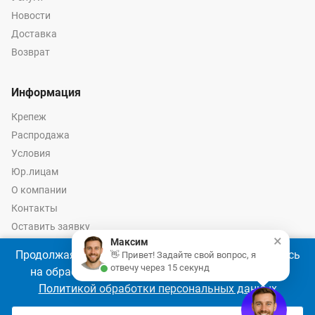
Новости
Доставка
Возврат
Информация
Крепеж
Распродажа
Условия
Юр.лицам
О компании
Контакты
Оставить заявку
×
Максим
Калькулятор крепежа
Продолжая использовать наш сайт, Вы соглашаетесь
👋 Привет! Задайте свой вопрос, я
отвечу через 15 секунд
на обработку файлов cookie 🍪 в соответствии с
Политикой обработки персональных данных
© 2026 год Оптово-розничные продажи крепежа и инструмента -
Ремкреп.ру