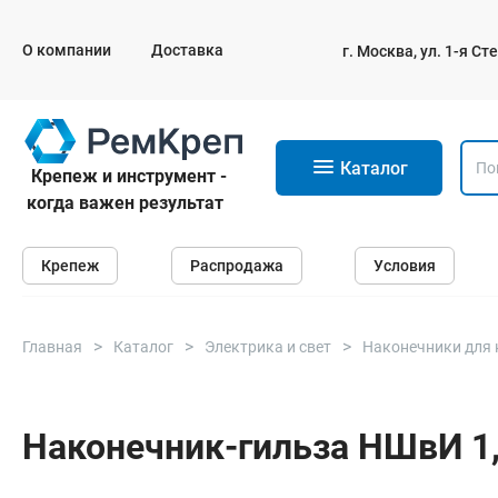
О компании
Доставка
г. Москва, ул. 1-я С
11
Каталог
Крепеж и инструмент -
когда важен результат
Крепеж
Крепеж
Распродажа
Условия
Анкеры
Дюбели
Саморезы и шурупы
Главная
Каталог
Электрика и свет
Наконечники для 
Гвозди
Болты
Наконечник-гильза НШвИ 1,