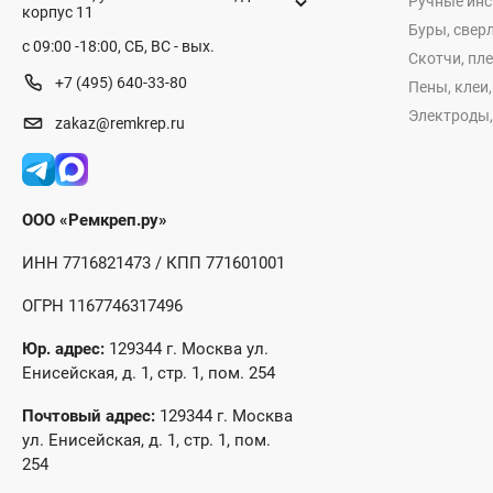
Ручные ин
корпус 11
Буры, сверл
с 09:00 -18:00, СБ, ВС - вых.
Скотчи, пл
+7 (495) 640-33-80
Пены, клеи
Электроды,
zakaz@remkrep.ru
ООО «Ремкреп.ру»
ИНН 7716821473 / КПП 771601001
ОГРН 1167746317496
Юр. адрес:
129344 г. Москва ул.
Енисейская, д. 1, стр. 1, пом. 254
Почтовый адрес:
129344 г. Москва
ул. Енисейская, д. 1, стр. 1, пом.
254