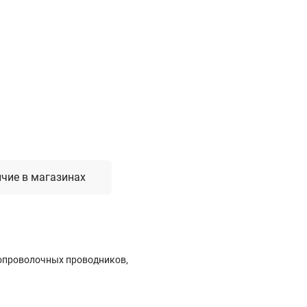
Лестницы, стремянки, вышки
Стремянки стальные
Лестницы односекционные
Вышки-туры
Лестницы двухсекционные
Лестницы телескопические
Средства пожарной безопасности
чие в магазинах
Огнетушители
Пожарные инструменты
Полотна противопожарные
Шкафы пожарные
Щиты, ящики, стенды
гопроволочных проводников,