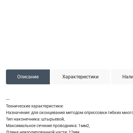
Садовая техника
Триммеры и мотокосы
Снегоуборочные машины
Культиваторы (мотоблоки)
Газонокосилки
Измельчители
Автомобильный инструмент
Описание
Характеристики
Нали
Наборы шоферские
Тросы буксировочные
Домкраты
---
Щетки, скребки и лопаты автомобильные
Технические характеристики:
Тали цепные
Назначение: для оконцевания методом опрессовки гибких мно
Тип наконечника: штырьевой,
Максимальное сечение проводника: 1мм2,
Длина неизолированной части: 12мм,