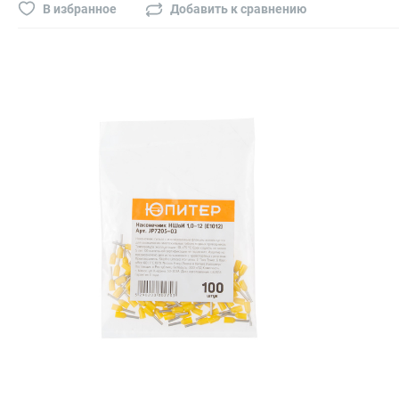
Буры, сверла, диски
В избранное
Добавить к сравнению
Гвозди для пневматического степлера (нейлера)
Биты на шуруповёрт
Буры, пики, зубила
Фрезы
Диски
Электроды, сварочная техника
Электроды сварочные
Инверторы, сварочная техника
Маски сварщика
Резаки
Зеркало сварщика