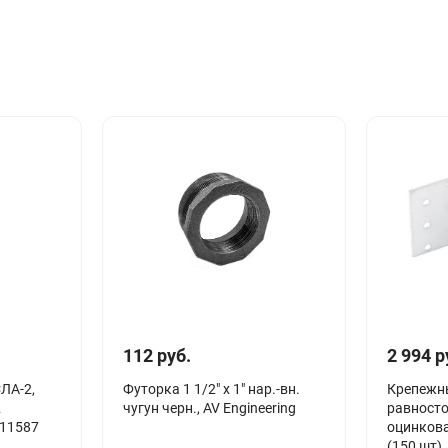
112 руб.
2 994 р
ЛА-2,
Футорка 1 1/2" х 1" нар.-вн.
Крепежн
чугун черн., AV Engineering
равност
 11587
оцинков
(150 шт)