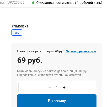
Пены, клеи, герметики
икул:
JP7205-03
Ожидается поступление ( 1 рабочий день)
Пены монтажные
Герметики
Очистители для пены
Упаковка
Клеи монтажные
Пистолеты для герметиков
уп.
Цена после регистрации:
69 руб.
Зарегистрироваться
Электрика и свет
69 руб.
Хомуты стяжки нейлоновые и стальные
Вилки электрические
Минимальная сумма заказа для физ. лиц 3 000 руб.
Выключатели
Предложение не является публичной офертой
Удлинители электрические
Фонари
В корзину