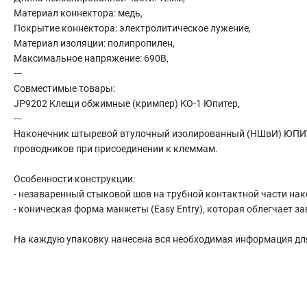
Сантехника
Материал коннектора: медь,
Канализация
Покрытие коннектора: электролитическое лужение,
Материал изоляции: полипропилен,
Соединители сантехнические
Максимальное напряжение: 690В,
Таймеры подачи воды
---
Водонагреватели накопительные
Совместимые товары:
Тройники сантехнические
JP9202 Клещи обжимные (кримпер) КО-1 Юпитер,
---
Наконечник штыревой втулочный изолированный (НШвИ) ЮПИТ
проводников при присоединении к клеммам.
Особенности конструкции:
- незаваренный стыковой шов на трубной контактной части нак
- коническая форма манжеты (Easy Entry), которая облегчает 
На каждую упаковку нанесена вся необходимая информация дл