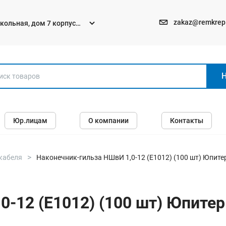
zakaz@remkrep
текольная, дом 7 корпус
Электро и бензоинструменты
Юр.лицам
О компании
Контакты
Перфораторы
Углошлифмашины (болгарки)
Шуруповерты
кабеля
Наконечник-гильза НШвИ 1,0-12 (E1012) (100 шт) Юпите
Пилы
Дрели
0-12 (E1012) (100 шт) Юпитер