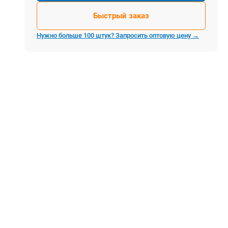
Электростроительное оборудование
Быстрый заказ
Компрессоры
Тепловое оборудование
Нужно больше 100 штук? Запросить оптовую цену →
Генераторы
Мотопомпы
Виброплиты
Строительные материалы
Арматура
Блоки стеновые газобетонные
Гипсокартон
Жидкое стекло
Затирки