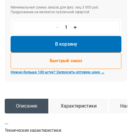
Минимальная сумма заказа для физ. лиц 3 000 руб.
Предложение не является публичной офертой
В корзину
Быстрый заказ
Нужно больше 100 штук? Запросить оптовую цену →
Описание
Характеристики
Нали
---
Технические характеристики: