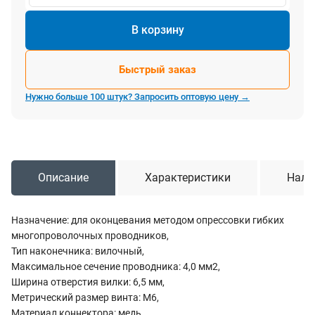
В корзину
Быстрый заказ
Нужно больше 100 штук? Запросить оптовую цену →
Описание
Характеристики
Нали
Назначение: для оконцевания методом опрессовки гибких
многопроволочных проводников,
Тип наконечника: вилочный,
Максимальное сечение проводника: 4,0 мм2,
Ширина отверстия вилки: 6,5 мм,
Метрический размер винта: M6,
Материал коннектора: медь,