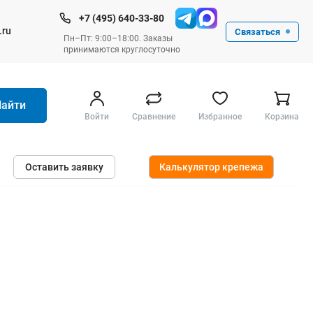
+7 (495) 640-33-80
.ru
Связаться
Пн–Пт: 9:00–18:00. Заказы
принимаются круглосуточно
Найти
Войти
Сравнение
Избранное
Корзина
Ручные инструменты
Оставить заявку
Калькулятор крепежа
Малярные
Слесарные
Столярные
Измерительные ручные
Штукатурные и отделочные