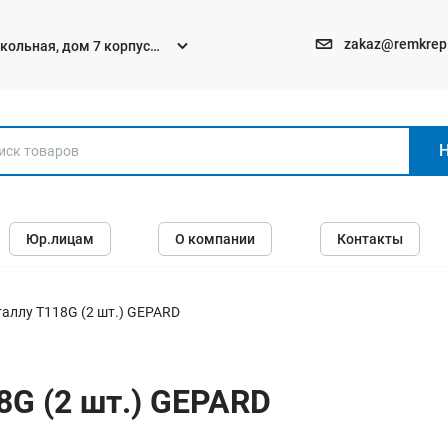
zakaz@remkrep
текольная, дом 7 корпус
Электро и бензоинструменты
Юр.лицам
О компании
Контакты
Перфораторы
Углошлифмашины (болгарки)
Шуруповерты
таллу T118G (2 шт.) GEPARD
Пилы
Дрели
8G (2 шт.) GEPARD