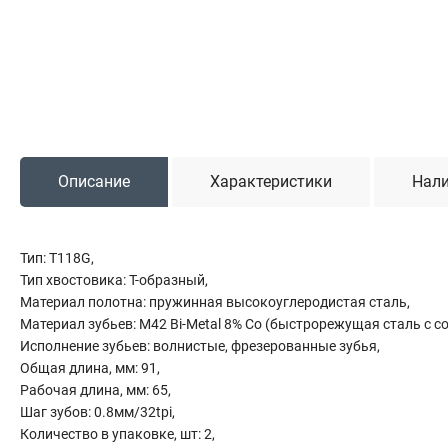
Садовая техника
Триммеры и мотокосы
Снегоуборочные машины
Культиваторы (мотоблоки)
Газонокосилки
Измельчители
Описание
Характеристики
Нали
Автомобильный инструмент
Тип: T118G,
Наборы шоферские
Тип хвостовика: T-образный,
Тросы буксировочные
Материал полотна: пружинная высокоуглеродистая сталь,
Домкраты
Материал зубьев: M42 Bi-Metal 8% Co (быстрорежущая сталь c с
Щетки, скребки и лопаты автомобильные
Исполнение зубьев: волнистые, фрезерованные зубья,
Тали цепные
Общая длина, мм: 91,
Рабочая длина, мм: 65,
Шаг зубов: 0.8мм/32tpi,
Количество в упаковке, шт: 2,