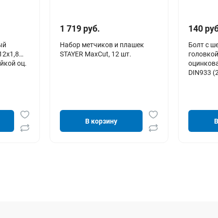
1 719 руб.
140 руб
ый
Набор метчиков и плашек
Болт с ш
2х1,8
STAYER MaxCut, 12 шт.
головкой
йкой оц.
оцинков
DIN933 (
В корзину
В