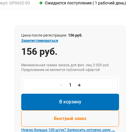
Пены, клеи, герметики
икул:
GP0632-03
Ожидается поступление ( 1 рабочий день)
Пены монтажные
Герметики
Очистители для пены
Клеи монтажные
Цена после регистрации:
156 руб.
Пистолеты для герметиков
Зарегистрироваться
156 руб.
Минимальная сумма заказа для физ. лиц 3 000 руб.
Электрика и свет
Предложение не является публичной офертой
Хомуты стяжки нейлоновые и стальные
Вилки электрические
Выключатели
Удлинители электрические
В корзину
Фонари
Быстрый заказ
Нужно больше 100 штук? Запросить оптовую цену →