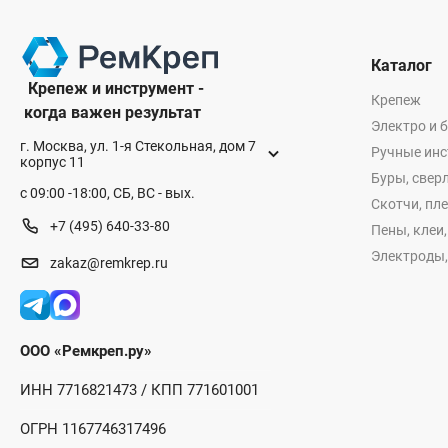
Каталог
Крепеж и инструмент -
Крепеж
когда важен результат
Электро и 
г. Москва, ул. 1-я Стекольная, дом 7
Ручные ин
корпус 11
Буры, сверл
с 09:00 -18:00, СБ, ВС - вых.
Скотчи, пл
+7 (495) 640-33-80
Пены, клеи
Электроды,
zakaz@remkrep.ru
ООО «Ремкреп.ру»
ИНН 7716821473 / КПП 771601001
ОГРН 1167746317496