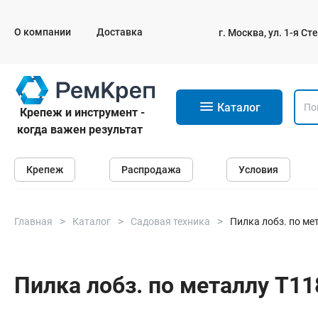
О компании
Доставка
г. Москва, ул. 1-я С
11
Каталог
Крепеж и инструмент -
когда важен результат
Крепеж
Крепеж
Распродажа
Условия
Анкеры
Дюбели
Саморезы и шурупы
Главная
Каталог
Садовая техника
Пилка лобз. по ме
Гвозди
Болты
Пилка лобз. по металлу T11