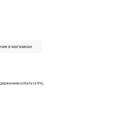
Лестницы, стремянки, вышки
Стремянки стальные
Лестницы односекционные
Вышки-туры
Лестницы двухсекционные
Лестницы телескопические
чие в магазинах
Средства пожарной безопасности
Огнетушители
Пожарные инструменты
Полотна противопожарные
одержанием кобальта 8%),
Шкафы пожарные
Щиты, ящики, стенды