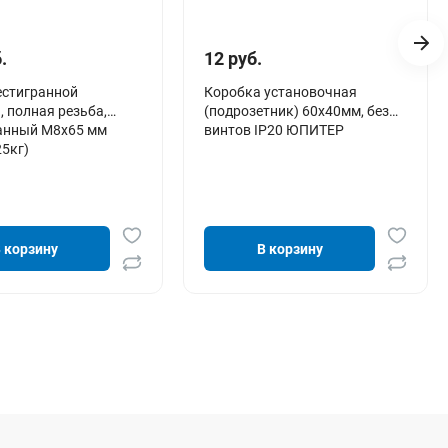
.
12 руб.
естигранной
Коробка установочная
, полная резьба,
(подрозетник) 60х40мм, без
анный M8х65 мм
винтов IP20 ЮПИТЕР
25кг)
 корзину
В корзину