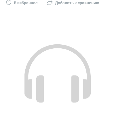
Буры, сверла, диски
В избранное
Добавить к сравнению
Гвозди для пневматического степлера (нейлера)
Биты на шуруповёрт
Буры, пики, зубила
Фрезы
Диски
Электроды, сварочная техника
Электроды сварочные
Инверторы, сварочная техника
Маски сварщика
Резаки
Зеркало сварщика