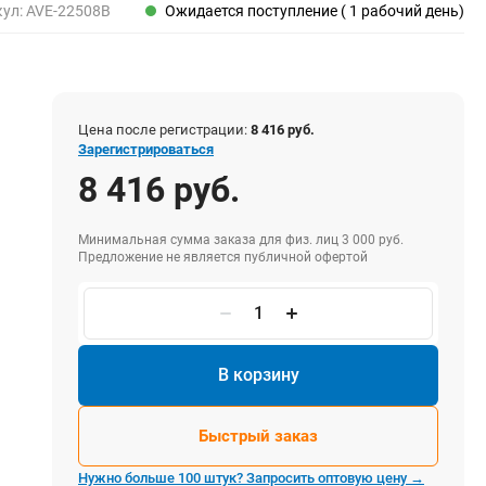
Пены, клеи, герметики
кул:
AVE-22508B
Ожидается поступление ( 1 рабочий день)
Пены монтажные
Герметики
Очистители для пены
Клеи монтажные
Цена после регистрации:
8 416 руб.
Пистолеты для герметиков
Зарегистрироваться
8 416 руб.
Минимальная сумма заказа для физ. лиц 3 000 руб.
Электрика и свет
Предложение не является публичной офертой
Хомуты стяжки нейлоновые и стальные
Вилки электрические
Выключатели
Удлинители электрические
В корзину
Фонари
Быстрый заказ
Нужно больше 100 штук? Запросить оптовую цену →