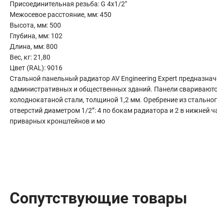
Присоединительная резьба: G 4х1/2"
Сантехника
Межосевое расстояние, мм: 450
Канализация
Высота, мм: 500
Соединители сантехнические
Глубина, мм: 102
Таймеры подачи воды
Длина, мм: 800
Водонагреватели накопительные
Вес, кг: 21,80
Цвет (RAL): 9016
Тройники сантехнические
Стальной панельный радиатор AV Engineering Expert предназна
административных и общественных зданий. Панели сваривают
холоднокатаной стали, толщиной 1,2 мм. Оребрение из стальног
отверстий диаметром 1/2”: 4 по бокам радиатора и 2 в нижней 
приварных кронштейнов и мо
Сопутствующие товары