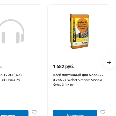
.
1 682 руб.
р 19мм (3/4)
Клей плиточный для мозаики
 30 FISKARS
и камня Weber Vetonit Мозаик,
белый, 25 кг
 корзину
В корзину