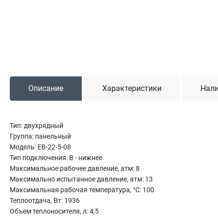
Садовая техника
Триммеры и мотокосы
Снегоуборочные машины
Культиваторы (мотоблоки)
Газонокосилки
Измельчители
Описание
Характеристики
Нали
Автомобильный инструмент
Тип: двухрядный
Наборы шоферские
Группа: панельный
Тросы буксировочные
Модель: EB-22-5-08
Домкраты
Тип подключения: B - нижнее
Щетки, скребки и лопаты автомобильные
Максимальное рабочее давление, атм: 8
Тали цепные
Максимально испытанное давление, атм: 13
Максимальная рабочая температура, °C: 100
Теплоотдача, Вт: 1936
Объем теплоносителя, л: 4,5