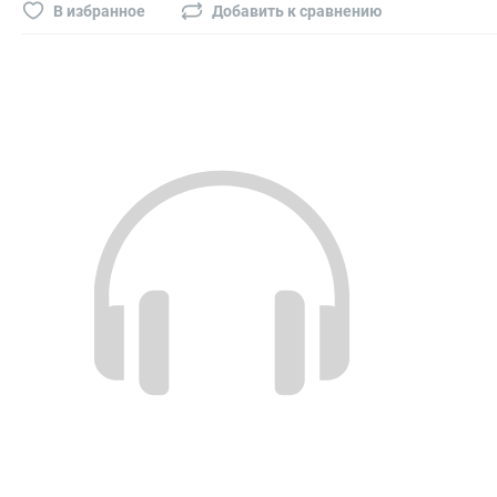
Буры, сверла, диски
В избранное
Добавить к сравнению
Гвозди для пневматического степлера (нейлера)
Биты на шуруповёрт
Буры, пики, зубила
Фрезы
Диски
Электроды, сварочная техника
Электроды сварочные
Инверторы, сварочная техника
Маски сварщика
Резаки
Зеркало сварщика