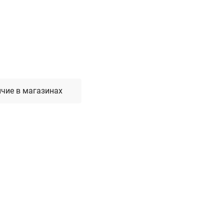
Лестницы, стремянки, вышки
Стремянки стальные
Лестницы односекционные
Вышки-туры
Лестницы двухсекционные
Лестницы телескопические
чие в магазинах
Средства пожарной безопасности
Огнетушители
Пожарные инструменты
Полотна противопожарные
Шкафы пожарные
Щиты, ящики, стенды