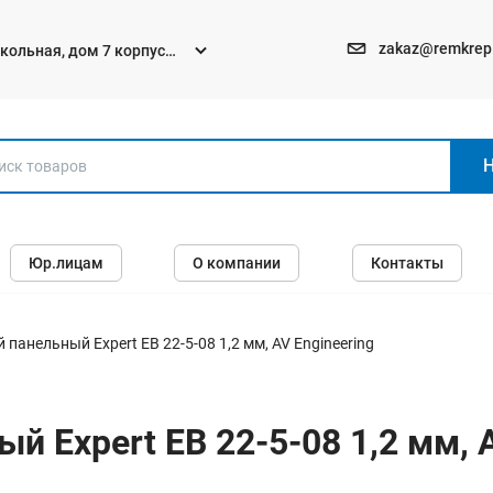
zakaz@remkrep
текольная, дом 7 корпус
Электро и бензоинструменты
Юр.лицам
О компании
Контакты
Перфораторы
Углошлифмашины (болгарки)
Шуруповерты
панельный Expert EB 22-5-08 1,2 мм, AV Engineering
Пилы
Дрели
й Expert EB 22-5-08 1,2 мм, A