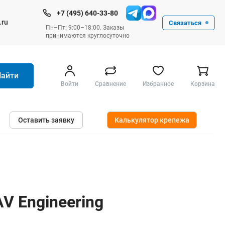
+7 (495) 640-33-80
.ru
Связаться
Пн–Пт: 9:00–18:00. Заказы
принимаются круглосуточно
Найти
Войти
Сравнение
Избранное
Корзина
Ручные инструменты
Оставить заявку
Калькулятор крепежа
Малярные
Слесарные
Столярные
Измерительные ручные
Штукатурные и отделочные
V Engineering