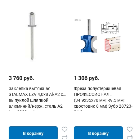
3 760 руб.
1 306 руб.
Заклепка вытяжная
Фреза полустержневая
STALMAX LZV 4,0х8 Al/A2 с
ПРОФЕССИОНАЛ
выпуклой шляпкой
(34.9х35х70 мм; R9.5 мм;
алюминий/нерж. сталь А2
хвостовик 8 мм) Зубр 28723-
(уп. 1000 шт)
34.9
В корзину
В корзину