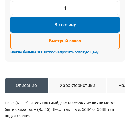
В корзину
Быстрый заказ
Нужно больше 100 штук? Запросить оптовую цену →
Описание
Характеристики
Нали
Cat-3 (RJ 12) 4-контактный, две телефонные линии могут
быть связаны. + (RJ 45) 8-контактный, 568A or 568B тип
подключения
---