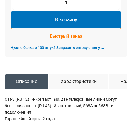
В корзину
Быстрый заказ
Нужно больше 100 штук? Запросить оптовую цену →
Описание
Характеристики
Нали
Cat-3 (RJ 12) 4-контактный, две телефонные линии могут
быть связаны. + (RJ 45) 8-контактный, 568A or 568B тип
подключения
Гарантийный срок: 2 года